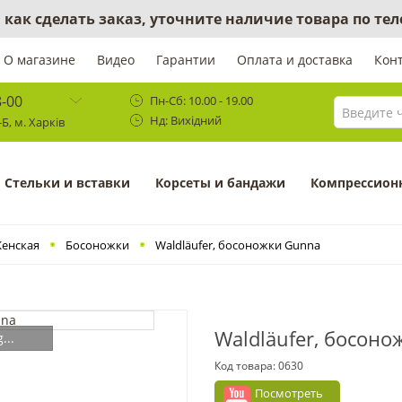
 как сделать заказ, уточните наличие товара по те
О магазине
Видео
Гарантии
Оплата и доставка
Кон
8-00
Пн-Сб: 10.00 - 19.00
Нд: Вихідний
Б, м. Харків
Cтельки и вставки
Корсеты и бандажи
Компрессион
енская
Босоножки
Waldläufer, босоножки Gunna
Waldläufer, босон
...
Код товара:
0630
Посмотреть