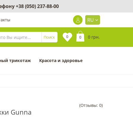
лефону
+38 (050) 237-88-00
RU
такты
0
0 грн.
Поиск
0
ный трикотаж
Красота и здоровье
(Отзывы: 0)
ожки Gunna