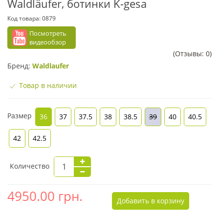
Waldläufer, ботинки K-gesa
Код товара:
0879
Посмотреть
видеообзор
(Отзывы: 0)
Бренд:
Waldlaufer
Товар в наличии
Размер
36
37
37.5
38
38.5
39
40
40.5
42
42.5
Количество
4950.00
грн.
Добавить в корзину