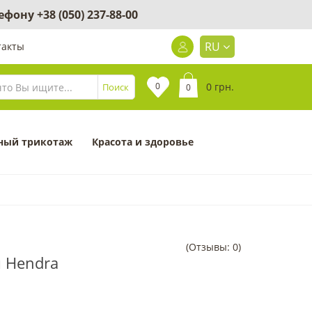
лефону
+38 (050) 237-88-00
RU
такты
0
0 грн.
Поиск
0
ный трикотаж
Красота и здоровье
(Отзывы: 0)
и Hendra