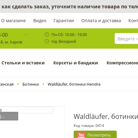
 как сделать заказ, уточните наличие товара по те
О магазине
Видео
Гарантии
Оплата и доставка
Кон
8-00
Пн-Сб: 10.00 - 19.00
Нд: Вихідний
Б, м. Харків
Cтельки и вставки
Корсеты и бандажи
Компрессион
енская
Ботинки
Waldläufer, ботинки Hendra
Waldläufer, ботинк
...
Код товара:
0414
Посмотреть