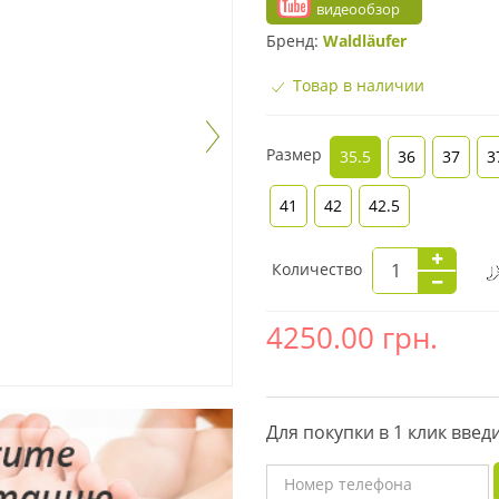
видеообзор
Бренд:
Waldläufer
Товар в наличии
Размер
35.5
36
37
3
41
42
42.5
Количество
4250.00
грн.
Для покупки в 1 клик вве