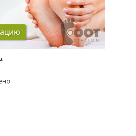
а:
ено