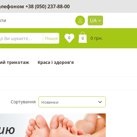
 телефоном
+38 (050) 237-88-00
UA
кти
0
0 грн.
Пошук
0
ий трикотаж
Краса і здоров'я
Сортування
Новинки