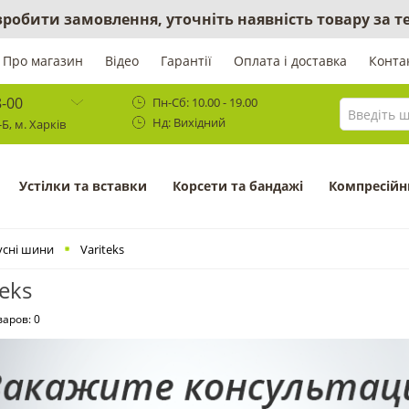
 зробити замовлення, уточніть наявність товару за
Про магазин
Відео
Гарантії
Оплата і доставка
Конта
8-00
Пн-Сб: 10.00 - 19.00
Нд: Вихідний
Б, м. Харків
Устілки та вставки
Корсети та бандажі
Компресійн
усні шини
Variteks
teks
варов: 0