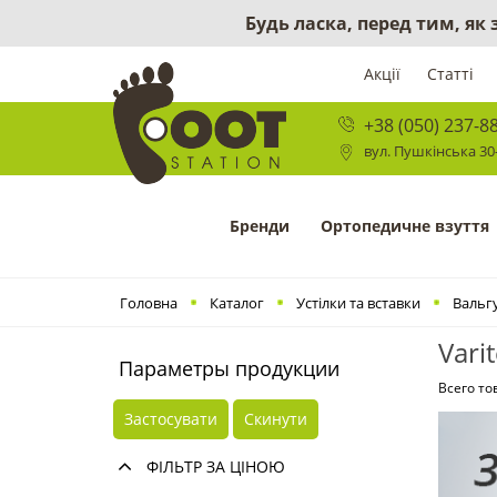
Будь ласка, перед тим, як
Акції
Статті
+38 (050) 237-8
вул. Пушкінська 30-
Бренди
Ортопедичне взуття
Головна
Каталог
Устілки та вставки
Вальг
Vari
Параметры продукции
Всего то
Застосувати
Скинути
ФІЛЬТР ЗА ЦІНОЮ