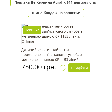
Повязка Де Кервина Aurafix 611 для запястья
Шина-бандаж на запястье
Новинка
Дитячий еластичний ортез
променево-зап'ясткового суглоба з
металевою шиною 0P 1153 лівий.
Orliman
750.00 грн.
Придбати