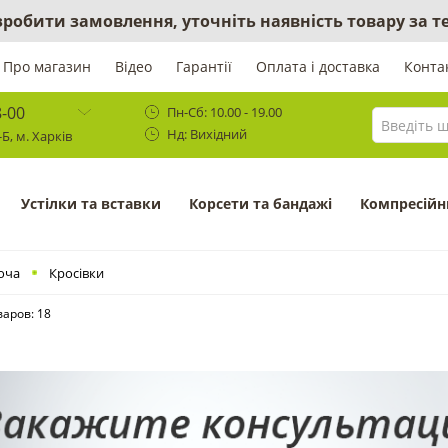
 зробити замовлення, уточніть наявність товару за
Про магазин
Відео
Гарантії
Оплата і доставка
Конта
8-00
Пн-Сб: 10.00 - 19.00
Нд: Вихідний
Б, м. Харків
Устілки та вставки
Корсети та бандажі
Компресійн
оча
Кросівки
варов: 18