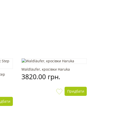
Waldläufer, кросівки Haruka
tep
3820.00 грн.
Придбати
дбати