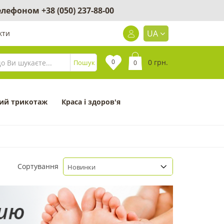
 телефоном
+38 (050) 237-88-00
UA
кти
0
0 грн.
Пошук
0
ий трикотаж
Краса і здоров'я
Сортування
Новинки