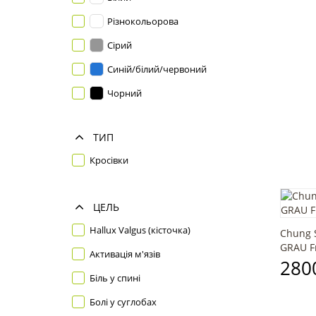
42.5
Різнокольорова
43
Сірий
43.5
Синій/білий/червоний
44.5
Чорний
46
47
ТИП
48
Кросівки
ЦЕЛЬ
Hallux Valgus (кісточка)
Chung S
GRAU F
Активація м'язів
2800
Біль у спині
Болі у суглобах