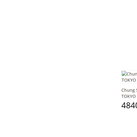
Почуття рівноваги
Chung S
TOKYO 
4840