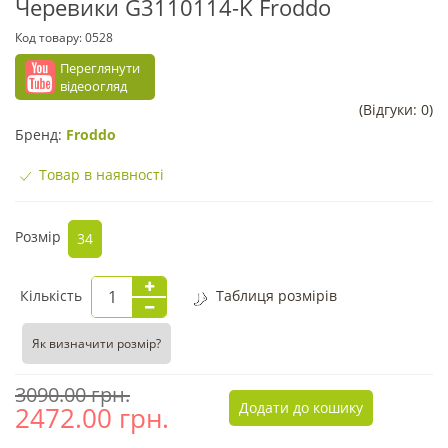
Черевики G3110114-K Froddo
Код товару:
0528
Переглянути
відеоогляд
(Відгуки: 0)
Бренд:
Froddo
Товар в наявності
Розмір
34
Кількість
Таблиця розмірів
Як визначити розмір?
3090.00 грн.
Додати до кошику
2472.00
грн.