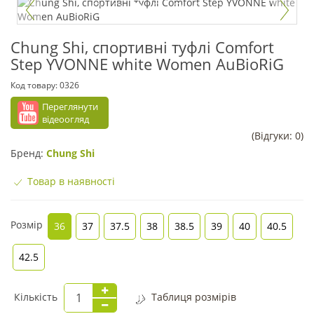
Chung Shi, спортивні туфлі Comfort
Step YVONNE white Women AuBioRiG
Код товару:
0326
Переглянути
відеоогляд
(Відгуки: 0)
Бренд:
Chung Shi
Товар в наявності
Розмір
36
37
37.5
38
38.5
39
40
40.5
42.5
Кількість
Таблиця розмірів