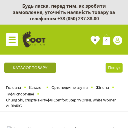
Будь ласка, перед тим, як зробити
замовлення, уточніть наявність товару за
телефоном
+38 (050) 237-88-00
0
0
КАТАЛОГ ТОВАРУ
Пошук
Головна
Каталог
Ортопедичне взуття
Жіноча
Туфлі спортивні
Chung Shi, спортивні туфлі Comfort Step YVONNE white Women
AuBioRiG