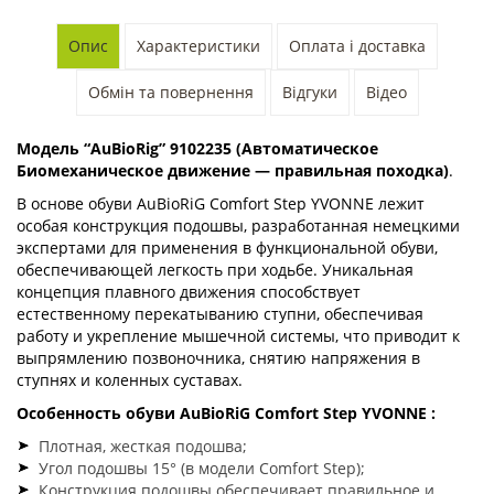
Опис
Характеристики
Оплата і доставка
Обмін та повернення
Відгуки
Відео
Модель “AuBioRig” 9102235 (Автоматическое
Биомеханическое движение — правильная походка)
.
В основе обуви AuBioRiG Comfort Step YVONNE лежит
особая конструкция подошвы, разработанная немецкими
экспертами для применения в функциональной обуви,
обеспечивающей легкость при ходьбе. Уникальная
концепция плавного движения способствует
естественному перекатыванию ступни, обеспечивая
работу и укрепление мышечной системы, что приводит к
выпрямлению позвоночника, снятию напряжения в
ступнях и коленных суставах.
Особенность обуви AuBioRiG Comfort Step YVONNE :
Плотная, жесткая подошва;
Угол подошвы 15° (в модели Comfort Step);
Конструкция подошвы обеспечивает правильное и