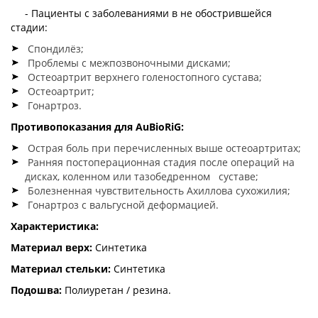
- Пациенты с заболеваниями в не обострившейся
стадии:
Спондилёз;
Проблемы с межпозвоночными дисками;
Остеоартрит верхнего голеностопного сустава;
Остеоартрит;
Гонартроз.
Противопоказания для
AuBioRiG:
Острая боль при перечисленных выше остеоартритах;
Ранняя постоперационная стадия после операций на
дисках, коленном или тазобедренном суставе;
Болезненная чувствительность Ахиллова сухожилия;
Гонартроз с вальгусной деформацией.
Характеристика:
Материал верх:
Синтетика
Материал стельки:
Синтетика
Подошва:
Полиуретан / резина.