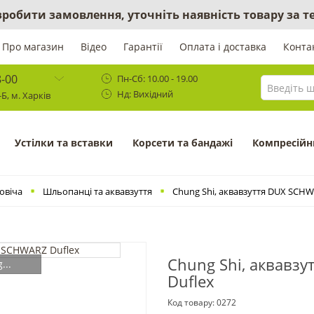
 зробити замовлення, уточніть наявність товару за
Про магазин
Відео
Гарантії
Оплата і доставка
Конта
8-00
Пн-Сб: 10.00 - 19.00
Нд: Вихідний
Б, м. Харків
Устілки та вставки
Корсети та бандажі
Компресійн
овіча
Шльопанці та аквавзуття
Chung Shi, аквавзуття DUX SCHW
Chung Shi, аквавз
...
Duflex
Код товару:
0272