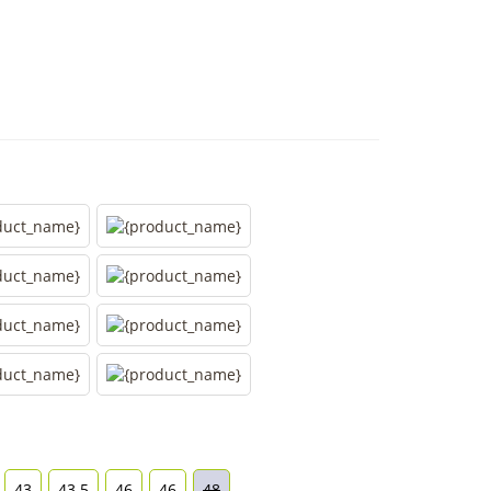
43
43.5
46
46
48