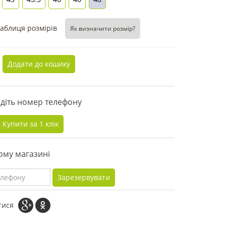
аблиця розмірів
Як визначити розмір?
Додати до кошику
едіть номер телефону
Купити за 1 клiк
ому магазині
Зарезервувати
тися