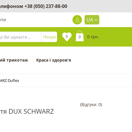
 телефоном
+38 (050) 237-88-00
UA
кти
0
0 грн.
Пошук
0
ий трикотаж
Краса і здоров'я
ARZ Duflex
(Відгуки: 0)
уття DUX SCHWARZ