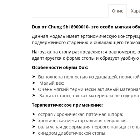
Опис
Хар
Dux от Chung Shi
8900010
- это особо мягкая об
Данная модель имеет эргономическую конструкци
подверженного старению и обладающего термоа
Нагрузка на стопу распределяется равномерно, 
адаптируется к форме стопы и образует удобную
Особенности обуви Dux:
Выполнена полностью из дышащей, пористой 
Малый вес;
Очень мягкий термически-активный материал
Защита стопы, так как материалы не содержа
Терапевтическое применение:
острая / хроническая пяточная шпора;
хроническая метатарзальная невралгия;
вальгусная деформация первого пальца стопы
синдром диабетической стопы.