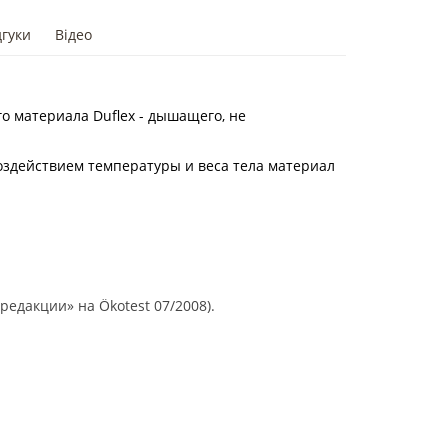
дгуки
Відео
о материала Duflex - дышащего, не
оздействием температуры и веса тела материал
едакции» на Ökotest 07/2008).