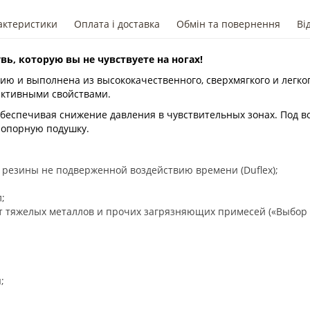
актеристики
Оплата і доставка
Обмін та повернення
Ві
увь, которую вы не чувствуете на ногах!
ю и выполнена из высококачественного, сверхмягкого и легког
ктивными свойствами.
обеспечивая снижение давления в чувствительных зонах. Под в
 опорную подушку.
резины не подверженной воздействию времени (Duflex);
;
т тяжелых металлов и прочих загрязняющих примесей («Выбор р
;