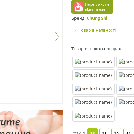
Переглянути
відеоогляд
Бренд:
Chung Shi
Товар в наявності
Товар в інших кольорах
Розмір
36
38
39
41