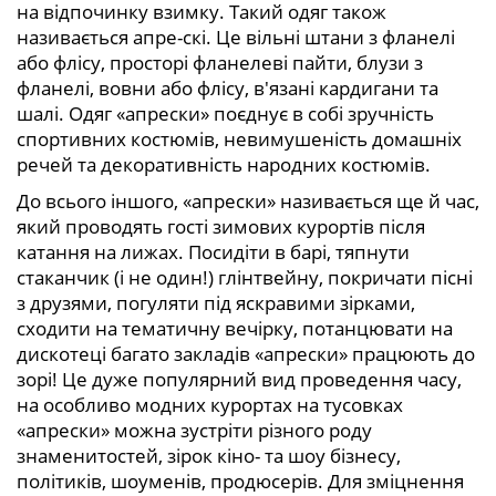
на відпочинку взимку. Такий одяг також
називається апре-скі. Це вільні штани з фланелі
або флісу, просторі фланелеві пайти, блузи з
фланелі, вовни або флісу, в'язані кардигани та
шалі. Одяг «апрески» поєднує в собі зручність
спортивних костюмів, невимушеність домашніх
речей та декоративність народних костюмів.
До всього іншого, «апрески» називається ще й час,
який проводять гості зимових курортів після
катання на лижах. Посидіти в барі, тяпнути
стаканчик (і не один!) глінтвейну, покричати пісні
з друзями, погуляти під яскравими зірками,
сходити на тематичну вечірку, потанцювати на
дискотеці багато закладів «апрески» працюють до
зорі! Це дуже популярний вид проведення часу,
на особливо модних курортах на тусовках
«апрески» можна зустріти різного роду
знаменитостей, зірок кіно- та шоу бізнесу,
політиків, шоуменів, продюсерів. Для зміцнення