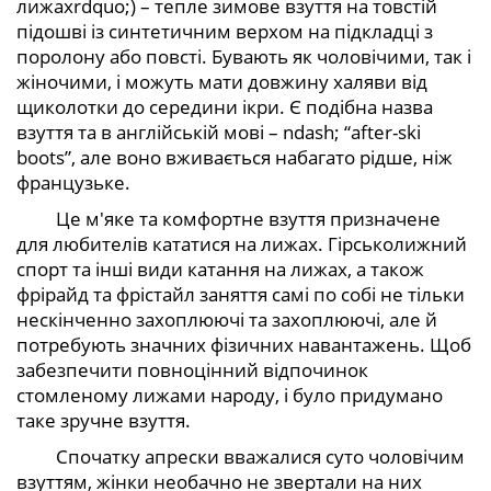
лижахrdquo;) – тепле зимове взуття на товстій
підошві із синтетичним верхом на підкладці з
поролону або повсті. Бувають як чоловічими, так і
жіночими, і можуть мати довжину халяви від
щиколотки до середини ікри. Є подібна назва
взуття та в англійській мові – ndash; “after-ski
boots”, але воно вживається набагато рідше, ніж
французьке.
Це м'яке та комфортне взуття призначене
для любителів кататися на лижах. Гірськолижний
спорт та інші види катання на лижах, а також
фрірайд та фрістайл заняття самі по собі не тільки
нескінченно захоплюючі та захоплюючі, але й
потребують значних фізичних навантажень. Щоб
забезпечити повноцінний відпочинок
стомленому лижами народу, і було придумано
таке зручне взуття.
Спочатку апрески вважалися суто чоловічим
взуттям, жінки необачно не звертали на них