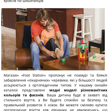
кроксів чи шльопанців.
Магазин «Foot Station» пропонує не похмурі та бляклі
забарвлення «лікарняних» черевики, які у більшості людей
асоціюються з ортопедичним типом. У нашому онлайн
каталозі представлені
модні моделі різноманітних
кольорів та фасонів
. Ваша дитина буде в захваті від
стильного взуття, а Ви будете спокійні за безпеку та
правильний розвиток її ніжок. Ви можете сміливо купити
ортопедичне взуття для дівчинки, не хвилюючись, що