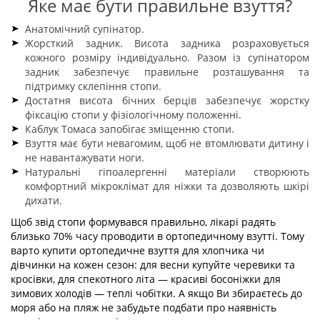
Яке має бути правильне взуття?
Анатомічний супінатор.
Жорсткий задник. Висота задника розраховується
кожного розміру індивідуально. Разом із супінатором
задник забезпечує правильне розташування та
підтримку склепіння стопи.
Достатня висота бічних берців забезпечує жорстку
фіксацію стопи у фізіологічному положенні.
Каблук Томаса запобігає зміщенню стопи.
Взуття має бути невагомим, щоб не втомлювати дитину і
не навантажувати ноги.
Натуральні гіпоалергенні матеріали створюють
комфортний мікроклімат для ніжки та дозволяють шкірі
дихати.
Щоб звід стопи формувався правильно, лікарі радять
близько 70% часу проводити в ортопедичному взутті. Тому
варто купити ортопедичне взуття для хлопчика чи
дівчинки на кожен сезон: для весни купуйте черевики та
кросівки, для спекотного літа — красиві босоніжки для
зимових холодів — теплі чобітки. А якщо Ви збираєтесь до
моря або на пляж не забудьте подбати про наявність