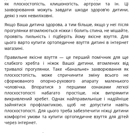
як плоскостопість, клишоногість, артрози та ін. Ці
захворювання можуть завдати шкоди здоров'ю дитини,
деякі з них невиліковні.
Якщо Ваша дитина здорова, а тим більше, якщо у неї після
прогулянки втомлюються ніжки і болить спина, не мішайте,
проявіть пильність і підберіть йому якісне взуття. Для
цього варто купити ортопедичне взуття дитині в інтернет
магазині.
Правильне якісне взуття — це перший помічник для ще
слабкого хребта і ніжок Вашої дитини, втомлених від
тривалої прогулянки. Таке «банальне» захворювання як
плоскостопість, може спричинити зміну всього не
сформованого опорно-рухового апарату маленького
чоловічка. Впоратися з першими ознаками легкої
плоскостопості набагато простіше, ніж випрямити
викривлений хребет. Однак найправильніше і надійніше
зайнятися профілактикою, щоб не допустити навіть
плоскостопості. Для цього треба забезпечити ніжці дитини
комфортні умови та купити ортопедичне взуття для дітей
через інтернет.