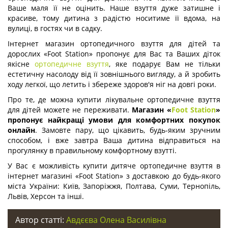
Ваше маля її не оцінить. Наше взуття дуже затишне і
красиве, тому дитина з радістю носитиме її вдома, на
вулиці, в гостях чи в садку.
Інтернет магазин ортопедичного взуття для дітей та
дорослих «Foot Station» пропонує для Вас та Ваших діток
якісне
ортопедичне взуття
, яке подарує Вам не тільки
естетичну насолоду від її зовнішнього вигляду, а й зробить
ходу легкої, що летить і збереже здоров'я ніг на довгі роки.
Про те, де можна купити лікувальне ортопедичне взуття
для дітей можете не переживати.
Магазин «
Foot Station
»
пропонує найкращі умови для комфортних покупок
онлайн
. Замовте пару, що цікавить, будь-яким зручним
способом, і вже завтра Ваша дитина відправиться на
прогулянку в правильному комфортному взутті.
У Вас є можливість купити дитяче ортопедичне взуття в
інтернет магазині «Foot Station» з доставкою до будь-якого
міста України: Київ, Запоріжжя, Полтава, Суми, Тернопіль,
Львів, Херсон та інші.
Автор статті:
Авдєєва Олена Василівна