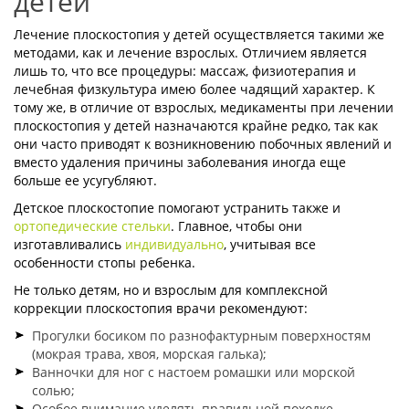
детей
Лечение плоскостопия у детей осуществляется такими же
методами, как и лечение взрослых. Отличием является
лишь то, что все процедуры: массаж, физиотерапия и
лечебная физкультура имею более чадящий характер. К
тому же, в отличие от взрослых, медикаменты при лечении
плоскостопия у детей назначаются крайне редко, так как
они часто приводят к возникновению побочных явлений и
вместо удаления причины заболевания иногда еще
больше ее усугубляют.
Детское плоскостопие помогают устранить также и
ортопедические стельки
. Главное, чтобы они
изготавливались
индивидуально
, учитывая все
особенности стопы ребенка.
Не только детям, но и взрослым для комплексной
коррекции плоскостопия врачи рекомендуют:
Прогулки босиком по разнофактурным поверхностям
(мокрая трава, хвоя, морская галька);
Ванночки для ног с настоем ромашки или морской
солью;
Особое внимание уделять правильной походке