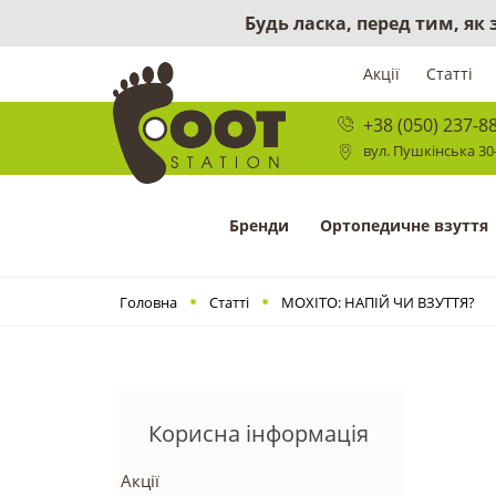
Будь ласка, перед тим, як
Акції
Статті
+38 (050) 237-8
вул. Пушкінська 30-
Бренди
Ортопедичне взуття
Головна
Статті
МОХІТО: НАПІЙ ЧИ ВЗУТТЯ?
Корисна інформація
Акції