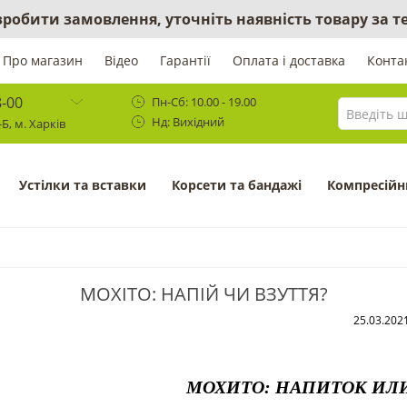
 зробити замовлення, уточніть наявність товару за
Про магазин
Відео
Гарантії
Оплата і доставка
Конта
8-00
Пн-Сб: 10.00 - 19.00
Нд: Вихідний
Б, м. Харків
Устілки та вставки
Корсети та бандажі
Компресійн
МОХІТО: НАПІЙ ЧИ ВЗУТТЯ?
25.03.202
МОХИТО: НАПИТОК ИЛИ