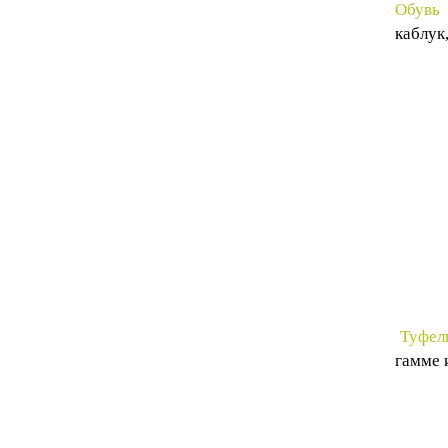
Обувь
каблук
Туфел
гамме и