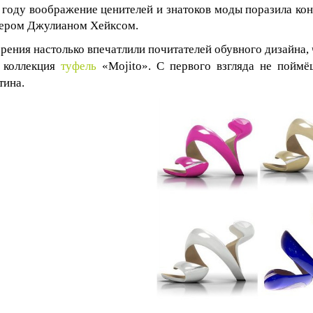
 году воображение ценителей и знатоков моды поразила к
ером Джулианом Хейксом.
орения настолько впечатлили почитателей обувного дизайна,
 коллекция
туфель
«
Mojito
». С первого взгляда не поймё
тина.