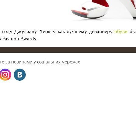
 году Джулиану Хейксу как лучшему дизайнеру
обуви
был
s
Fashion
Awards
.
те за новинами у соціальних мережах