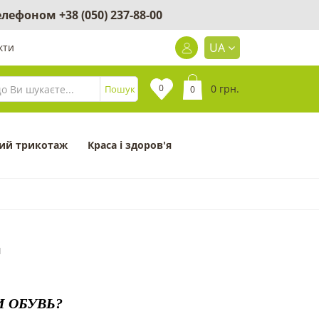
 телефоном
+38 (050) 237-88-00
UA
кти
0
0 грн.
Пошук
0
ий трикотаж
Краса і здоров'я
1
 ОБУВЬ?