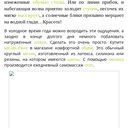
изнеженные
обувью
стопы
. Или по линии прибоя, и
набегающая волна приятно холодит
ступни
, песочек их
мягко
массирует
, а солнечные блики призывно мерцают
на водной глади…Красота!
В холодное время года можно возродить эти ощущения, а
заодно в конце долгого дня немного побаловать
натруженные
ножки
. Сделать это очень просто. Купите
мячик-ёжик
в магазине комфортной
обуви
. Это обычный
круглый
мячик
, изготовленный из латекса, силикона или
резины, на котором имеются
шипы
. С помощью
мячика
производится ежедневный самомассаж
стоп
.