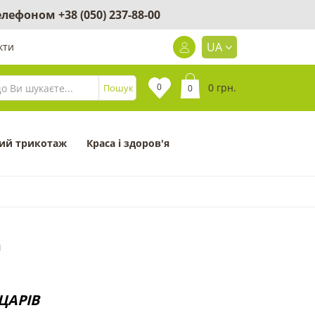
 телефоном
+38 (050) 237-88-00
UA
кти
0
0 грн.
Пошук
0
ий трикотаж
Краса і здоров'я
1
ЦАРІВ