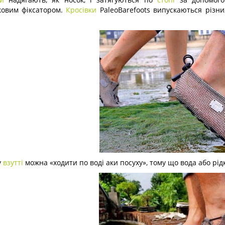
ковим фіксатором.
Кросівки
PaleoBarefoots випускаються різних 
у
взутті
можна «ходити по воді аки посуху», тому що вода або рід