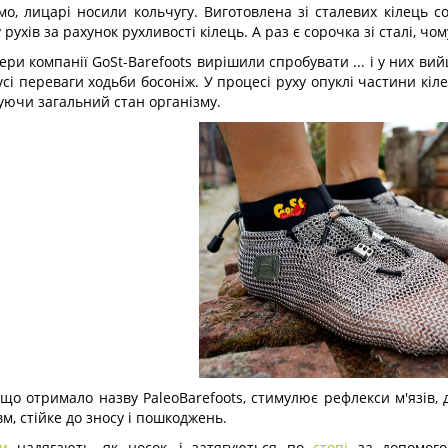
мо, лицарі носили кольчугу. Виготовлена ​​зі сталевих кілець 
 рухів за рахунок рухливості кілець. А раз є сорочка зі сталі, чо
ри компанії GoSt-Barefoots вирішили спробувати ... і у них в
сі переваги ходьби босоніж. У процесі руху опуклі частини кі
ючи загальний стан організму.
 що отримало назву PaleoBarefoots, стимулює рефлекси м'язів,
вм, стійке до зносу і пошкоджень.
и
надягають, як носок, і затягуються по
стопі
за допомогою