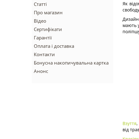
Як відо
Статті
свободу
Про магазин
Дизайне
Відео
мають у
Сертифікати
поліпшу
Гарантії
Оплата і доставка
Контакти
Бонусна накопичувальна картка
Анонс
Взуття
,
від тра
Кросівк