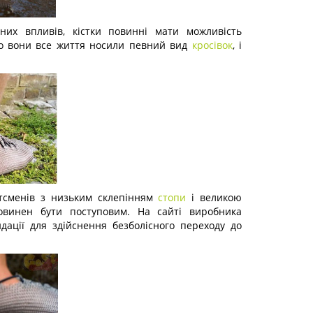
них впливів, кістки повинні мати можливість
 що вони все життя носили певний вид
кросівок
, і
ртсменів з низьким склепінням
стопи
і великою
винен бути поступовим. На сайті виробника
ації для здійснення безболісного переходу до