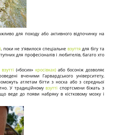
важливо для походу або активного відпочинку на
і
, поки не з'явилося спеціальне
взуття
для бігу та
ступних для професіоналів і любителів, багато хто
у
взутті
(«босих»
кросівках)
або босоніж дозволяє
оведені вченими Гарвардського університету,
оможуть атлетам бігти з носка або з середньої
тно. У традиційному
взутті
спортсмени біжать з
 що веде до появи набряку в кістковому мозку і