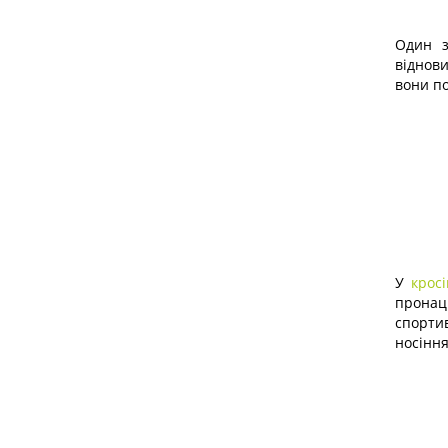
Один з
віднов
вони по
У
кросі
пронац
спорти
носінн