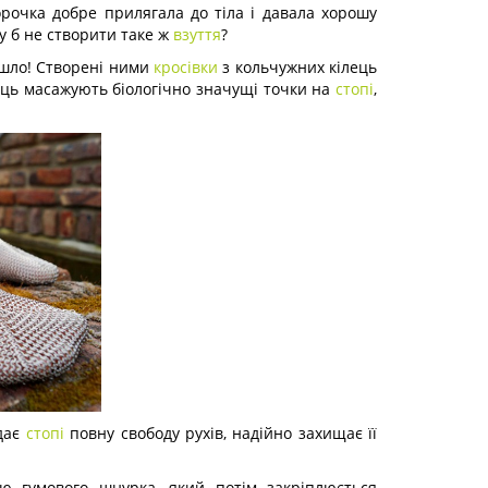
сорочка добре прилягала до тіла і давала хорошу
му б не створити таке ж
взуття
?
ийшло! Створені ними
кросівки
з кольчужних кілець
лець масажують біологічно значущі точки на
стопі
,
 дає
стопі
повну свободу рухів, надійно захищає її
 гумового шнурка, який потім закріплюється