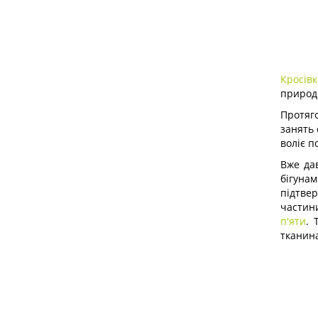
Кросівк
природі
Протяго
занять
воліє п
Вже да
бігуна
підтве
части
п'яти
. 
тканин