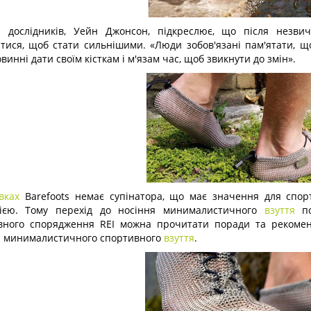
 дослідників, Уейн Джонсон, підкреслює, що після незвич
итися, щоб стати сильнішими. «Люди зобов'язані пам'ятати,
винні дати своїм кісткам і м'язам час, щоб звикнути до змін».
вках
Barefoots немає супінатора, що має значення для спо
ією. Тому перехід до носіння минималистичного
взуття
по
вного спорядження REI можна прочитати поради та рекоменд
я минималистичного спортивного
взуття
.