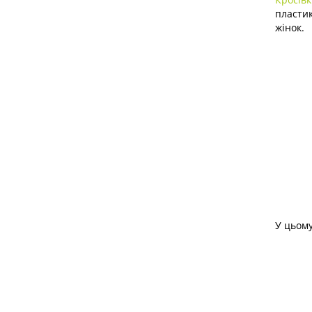
пласти
жінок.
У цьом