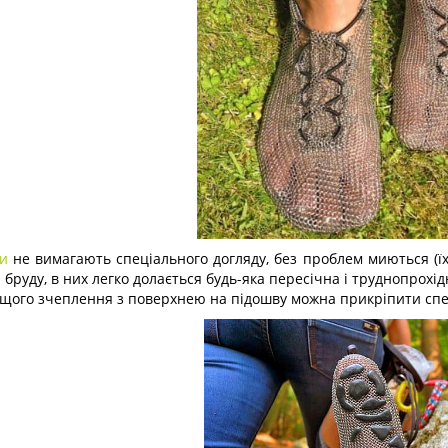
и
не вимагають спеціального догляду, без проблем миються (їх
 бруду, в них легко долається будь-яка пересічна і труднопрохід
щого зчеплення з поверхнею на підошву можна прикріпити спец