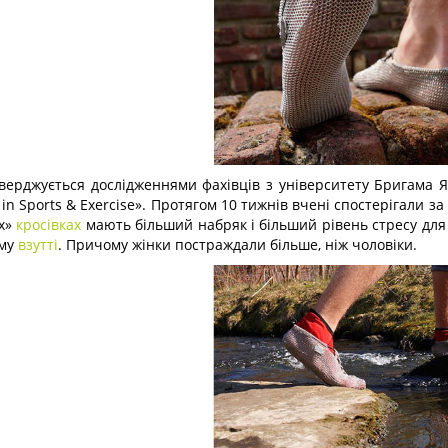
верджується дослідженнями фахівців з університету Бригама Ян
 in Sports & Exercise». Протягом 10 тижнів вчені спостерігали за
их»
кросівках
мають більший набряк і більший рівень стресу для к
му
взутті
. Причому жінки постраждали більше, ніж чоловіки.