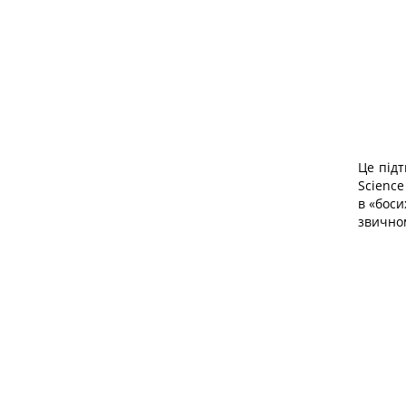
Це підт
Science
в «бос
звично