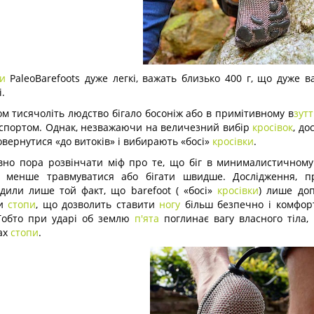
и
PaleoBarefoots дуже легкі, важать близько 400 г, що дуже 
.
м тисячоліть людство бігало босоніж або в примітивному в
зутт
 спортом. Однак, незважаючи на величезний вибір
кросівок
, до
овернутися «до витоків» і вибирають «босі»
кросівки
.
вно пора розвінчати міф про те, що біг в минималистичном
м менше травмуватися або бігати швидше. Дослідження, пр
рдили лише той факт, що barefoot ( «босі»
кросівки
) лише доп
ни
стопи
, що дозволить ставити
ногу
більш безпечно і комфор
Тобто при ударі об землю
п'ята
поглинає вагу власного тіла,
ах
стопи
.