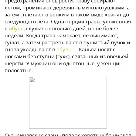
предохранения от сырости. Траву собирают
летом, проминают деревянными колотушками, а
затем сплетают в венки и в таком виде хранят до
следующего лета. Одна порция травы, уложенная
в
обувь
, служит несколько дней, но не более
недели. Когда трава намокает, её вынимают,
сушат, а затем растрёпывают в пушистый пучок и
снова укладывают в
обувь
. Каньги носят с
носками без ступни (сухк), связанных из овечьей
шерсти. У мужчин они однотонные, у женщин –
полосатые.
Скандинавские саамы поверх коротких башмаков