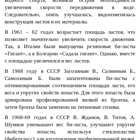
водного спорта, возникла острая необходимость
увеличения скорости передвижения в воде.
Следовательно, опять улучшалась, видоизменялась
конструкция ластов и их материалы.
В 1961 – 62 годах возрастает площадь ластов, что
позволяет значительно увеличить скорость движения.
Так, в Италии были выпущены резиновые би-ласты
«Гигант», а в Болгарии «Садала гигант». Однако, вместе
с площадью увеличился и вес ластов.
В 1968 году в СССР Загозиным В., Салминым Б.,
Самохиным Б. были запатентованы би-ласты с
оптимизированным соотношением площади ласта, его
веса и упругих свойств лопасти. Для этого лопасть была
армирована профилированной вилкой из бронзы, а
затем бронза была заменена на титановые сплавы.
В 1968-69 годах в СССР В. Жданов, В. Титов, А.
Шумков уменьшают вес би-ласта, улучшают упругие
свойства лопасти, используя стеклопластик
(фибергласс) для изготовления профилированной вилки.