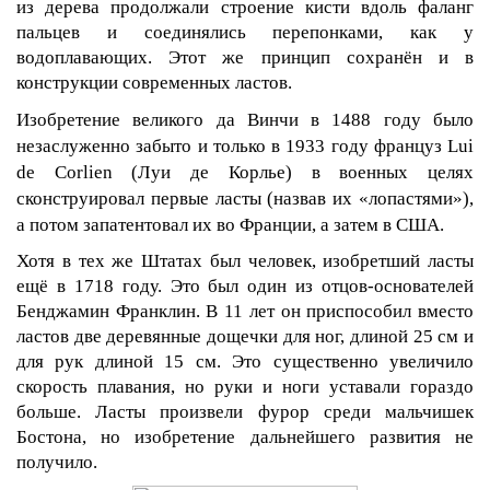
из дерева продолжали строение кисти вдоль фаланг
пальцев и соединялись перепонками, как у
водоплавающих. Этот же принцип сохранён и в
конструкции современных ластов.
Изобретение великого да Винчи в 1488 году было
незаслуженно забыто и только в 1933 году француз
Lui
de
Corlien
(Луи де Корлье) в военных целях
сконструировал первые ласты (назвав их «лопастями»),
а потом запатентовал их во Франции, а затем в США.
Хотя в тех же Штатах был человек, изобретший ласты
ещё в 1718 году. Это был один из отцов-основателей
Бенджамин Франклин. В 11 лет он приспособил вместо
ластов две деревянные дощечки для ног, длиной 25 см и
для рук длиной 15 см. Это существенно увеличило
скорость плавания, но руки и ноги уставали гораздо
больше. Ласты произвели фурор среди мальчишек
Бостона, но изобретение дальнейшего развития не
получило.