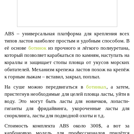
ABS
– универсальная платформа для крепления всех
типов ластов наиболее простым и удобным способом. В
её основе
ботинок
из прочного и лёгкого полиуретана,
который позволяет карабкаться по камням, наступать на
кораллы и защищает стопы пловца от укусов морских
обитателей. Механизм крепежа ластов похож на крепёж
к горным лыжам – вставил, закрыл, поплыл.
На суше можно передвигаться в
ботинках
, а затем,
пристегнув необходимые для целей пловца ласты, уйти в
воду. Это могут быть ласты для новичков, лопасти-
гиганты для фридайвинга, укороченные ласты для
снорклинга, ласты для подводной охоты и т.д.
Стоимость комплекта
ABS
около 300$, а вот за
карбоновую модель для профессионалов придётся