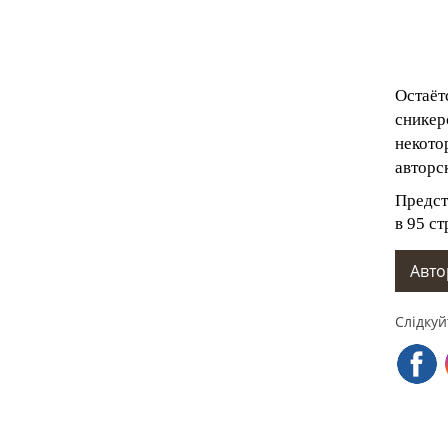
Остаёт
сникер
некото
авторс
Предст
в 95 ст
Автор
Слідкуй