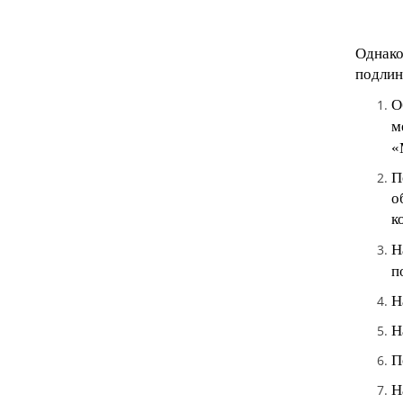
Однак
подлин
О
м
«
П
о
к
Н
п
Н
Н
П
Н