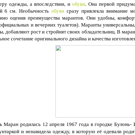
еру одежды, а впоследствии, и
обуви
. Она первой придума
ой 6 см. Необычность
обуви
сразу привлекла внимание мод
нно оценив преимущества марантов. Они удобны, комфор
официальных и вечерних туалетов). Маранты универсальны,
ы, добавляют рост и стройнят своих обладательниц. В маран
ьное сочетание оригинального дизайна и качества изготовле
ь Маран родилась 12 апреля 1967 года в городке Булонь- 
унтаркой и ненавидела одежду, в которую её одевали роди