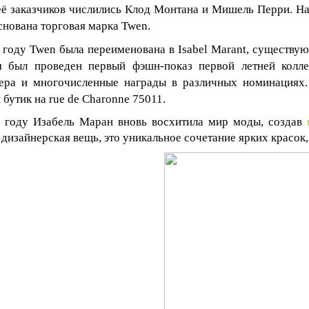
её заказчиков числились Клод Монтана и Мишель Перри. На
снована торговая марка
Twen
.
 году
Twen
была переименована в
Isabel
Marant
, существую
 был проведен первый фэшн-показ первой летней колле
ера и многочисленные награды в различных номинациях
 бутик на
rue
de
Charonne
75011.
 году Изабель Маран вновь восхитила мир моды, создав
 дизайнерская вещь, это уникальное сочетание ярких красок,