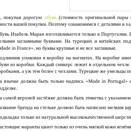
о, покупая дорогую
обувь
(стоимость оригинальной пары 
ности вашей покупки. Поэтому ознакомимся с деталями и ха
бувь Изабель Маран изготавливается только в Португалии. 
елкими заглавными буквами. На турецких и китайских под
Made
in
France
», но буквы крупные и не все заглавные.
одлинник упакован в коробку на магнитах. На коробке име
буви из коробки. Каждый сникерс лежит в отдельном чехле
оробками, а уж тем более с чехлами. Турецкие же умельцы п
а язычке должна быть только надпись «
Made
in
Portugal
» 
одделке.
а самой верхней застёжке должна быть этикетка с указанием 
азвание бренда на стельке должно быть написано мелким шр
одкладка только из натуральной высококачественной шерсти
астоящие маранты шьют только из очень мягкой кожи ягнёнка