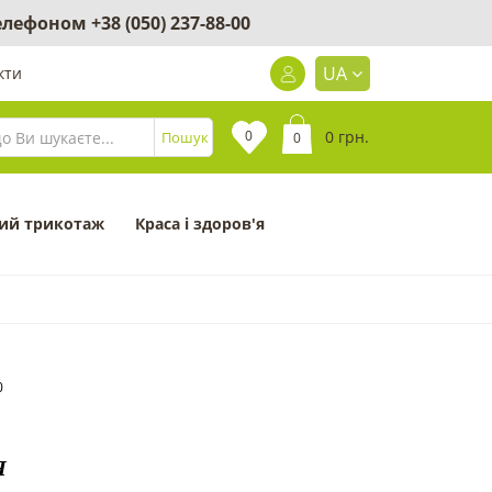
 телефоном
+38 (050) 237-88-00
UA
кти
0
0 грн.
Пошук
0
ий трикотаж
Краса і здоров'я
0
Я