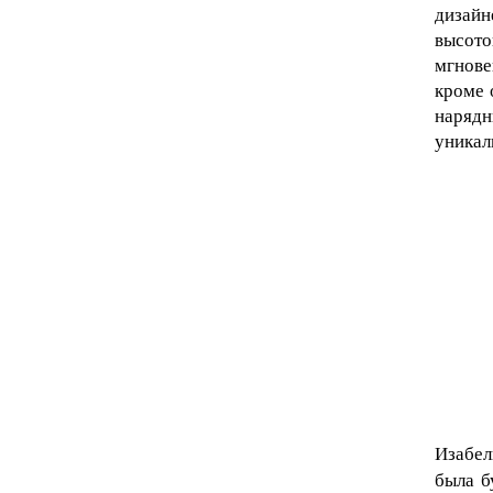
дизайн
высот
мгнове
кроме 
нарядн
уникал
Изабел
была б