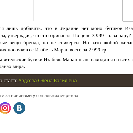
ся лишь добавить, что в Украине нет моно бутиков Из
сы, утверждая, что это оригинал. По цене 3 999 гр. за пар
рые вещи бренда, но не сникерсы. Но зато любой жел
ких носочков от Изабель Маран всего за 2 999 гр.
авительские бутики Изабель Маран ныне находятся на всех к
ранах мира.
 статті:
Авдєєва Олена Василівна
те за новинами у соціальних мережах