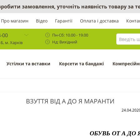
 зробити замовлення, уточніть наявність товару за
Про магазин
Відео
Гарантії
Оплата і доставка
Конта
8-00
Пн-Сб: 10.00 - 19.00
Нд: Вихідний
Б, м. Харків
Устілки та вставки
Корсети та бандажі
Компресійн
ВЗУТТЯ ВІД А ДО Я МАРАНТИ
24.04.202
ОБУВЬ ОТ А ДО 