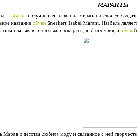
МАРАНТЫ
ты –
обувь
, получившая название от имени своего создат
ьное название
обуви
Sneakers
Isabel
Marant
. Изабель являе
антами называются только сникерсы (не батончики, а
обувь
!
ь Маран с детства любила моду и связанное с ней творчеств