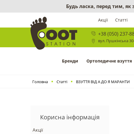
Будь ласка, перед тим, як
Акції
Статті
+38 (050) 237-8
вул. Пушкінська 30-
Бренди
Ортопедичне взуття
Головна
Статті
ВЗУТТЯ ВІД А ДО Я МАРАНТИ
Корисна інформація
Акції