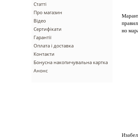
Статті
Про магазин
Маран
Відео
правил
Сертифікати
но мар
Гарантії
Оплата і доставка
Контакти
Бонусна накопичувальна картка
Анонс
Изабел