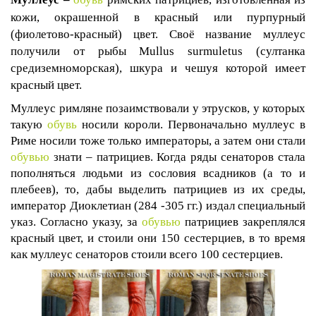
кожи, окрашенной в красный или пурпурный
(фиолетово-красный) цвет. Своё название муллеус
получили от рыбы
Mullus
surmuletus
(султанка
средиземноморская), шкура и чешуя которой имеет
красный цвет.
Муллеус римляне позаимствовали у этрусков, у которых
такую
обувь
носили короли. Первоначально муллеус в
Риме носили тоже только императоры, а затем они стали
обувью
знати – патрициев. Когда ряды сенаторов стала
пополняться людьми из сословия всадников (а то и
плебеев), то, дабы выделить патрициев из их среды,
император Диоклетиан (284 -305 гг.) издал специальный
указ. Согласно указу, за
обувью
патрициев закреплялся
красный цвет, и стоили они 150 сестерциев, в то время
как муллеус сенаторов стоили всего 100 сестерциев.