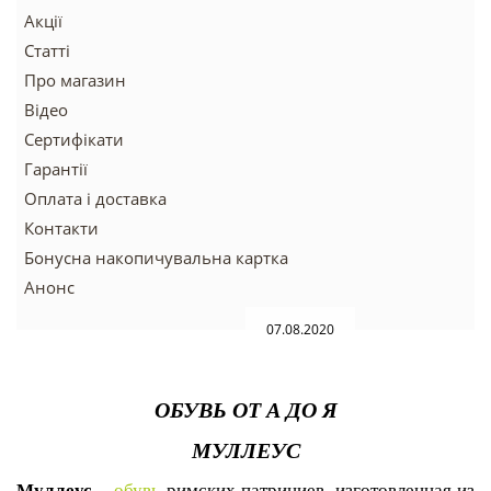
Акції
Статті
Про магазин
Відео
Сертифікати
Гарантії
Оплата і доставка
Контакти
Бонусна накопичувальна картка
Анонс
07.08.2020
ОБУВЬ ОТ А ДО Я
МУЛЛЕУС
Муллеус –
обувь
римских патрициев, изготовленная из