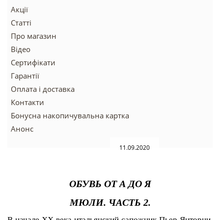
Акції
Статті
Про магазин
Відео
Сертифікати
Гарантії
Оплата і доставка
Контакти
Бонусна накопичувальна картка
Анонс
11.09.2020
ОБУВЬ ОТ А ДО Я
МЮЛИ. ЧАСТЬ
2
.
В начале XX века итальянский сапожник Пьер Янторни,