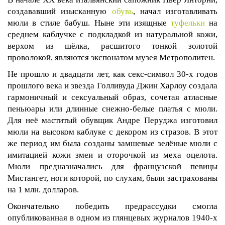
создававший изысканную
обувь
, начал изготавливать
мюли в стиле бабуш. Ныне эти изящные
туфельки
на
среднем каблучке с подкладкой из натуральной кожи,
верхом из шёлка, расшитого тонкой золотой
проволокой, являются экспонатом музея Метрополитен.
Не прошло и двадцати лет, как секс-символ 30-х годов
прошлого века и звезда Голливуда Джин Харлоу создала
гармоничный и сексуальный образ, сочетая атласные
пеньюары или длинные снежно-белые платья с мюли.
Для неё маститый обувщик Андре Перуджа изготовил
мюли на высоком каблуке с декором из стразов. В этот
же период им была созданы замшевые зелёные мюли с
имитацией кожи змеи и оторочкой из меха оцелота.
Мюли предназначались для французской певицы
Мистангет, ноги которой, по слухам, были застрахованы
на 1 млн. долларов.
Окончательно победить предрассудки смогла
опубликованная в одном из глянцевых журналов 1940-х