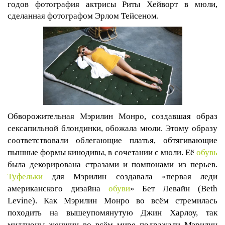
годов фотография актрисы Риты Хейворт в мюли,
сделанная фотографом Эрлом Тейсеном.
Обворожительная Мэрилин Монро, создавшая образ
сексапильной блондинки, обожала мюли. Этому образу
соответствовали облегающие платья, обтягивающие
пышные формы кинодивы, в сочетании с мюли. Её
обувь
была декорирована стразами и помпонами из перьев.
Туфельки
для Мэрилин создавала «первая леди
американского дизайна
обуви
» Бет Левайн (
Beth
Levine
). Как Мэрилин Монро во всём стремилась
походить на вышеупомянутую Джин Харлоу, так
миллионы женщин во всём мире подражали Мэрилин