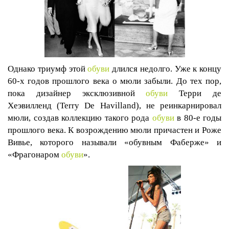
Однако триумф этой
обуви
длился недолго. Уже к концу
60-х годов прошлого века о мюли забыли. До тех пор,
пока дизайнер эксклюзивной
обуви
Терри де
Хеэвилленд (
Terry
De
Havilland
), не реинкарнировал
мюли, создав коллекцию такого рода
обуви
в 80-е годы
прошлого века. К возрождению мюли причастен и Роже
Вивье, которого называли «обувным Фаберже» и
«Фрагонаром
обуви
».