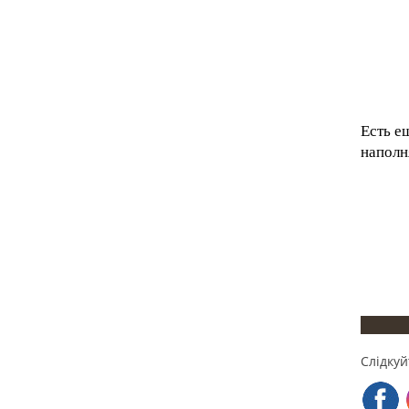
Есть е
наполн
Слідкуй