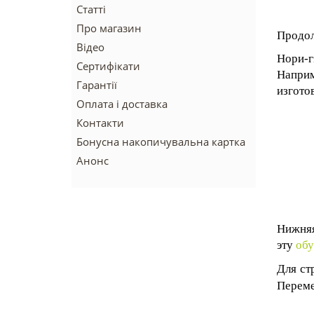
Статті
Про магазин
Продол
Відео
Нори-г
Сертифікати
Наприм
Гарантії
изгото
Оплата і доставка
Контакти
Бонусна накопичувальна картка
Анонс
Нижняя
эту
обу
Для ст
Переме