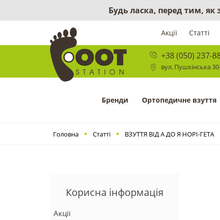
Будь ласка, перед тим, як
Акції
Статті
+38 (050) 237-8
вул. Пушкінська 30-
Бренди
Ортопедичне взуття
Головна
Статті
ВЗУТТЯ ВІД А ДО Я НОРІ-ГЕТА
Корисна інформація
Акції