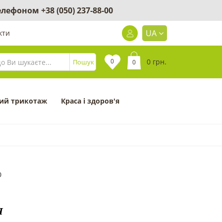
 телефоном
+38 (050) 237-88-00
UA
кти
0
0 грн.
Пошук
0
ий трикотаж
Краса і здоров'я
0
Я