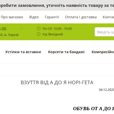
 зробити замовлення, уточніть наявність товару за
Про магазин
Відео
Гарантії
Оплата і доставка
Конта
8-00
Пн-Сб: 10.00 - 19.00
Нд: Вихідний
Б, м. Харків
Устілки та вставки
Корсети та бандажі
Компресійн
ВЗУТТЯ ВІД А ДО Я НОРІ-ГЕТА
04.12.202
ОБУВЬ ОТ А ДО 