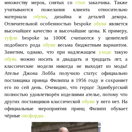
множеству мерок, снятых со
стоп
заказчика. Также
учитываются пожелания клиента относительно
материала
обуви
, дизайна и деталей декора.
Отличительной особенностью
bespoke
обуви
является
высочайшее качество и высочайшие цены. К примеру,
туфли
bespoke
за 1000€ считаются у ценителей
подобного рода
обуви
весьма бюджетным вариантом.
Заметим, однако, что при надлежащем
уходе
такую
обувь
можно носить и двадцать и тридцать лет, а
классические модели никогда не выходят из моды!
Ателье Джона Лобба получило статус официально
поставщика принца Филиппа в 1956 году и сохраняет
его по сей день. Очевидно, что герцог Эдинбургский
полностью удовлетворён изделиями ателье, потому что
других поставщиков классической
обуви
у него нет. На
официальные мероприятия принц Филипп обувает
чёрные
оксфорды
.