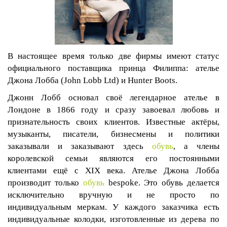
В настоящее время только две фирмы имеют статус
официального поставщика принца Филиппа: ателье
Джона Лобба (
John
Lobb
Ltd
) и
Hunter
Boots
.
Джонн Лобб основал своё легендарное ателье в
Лондоне в 1866 году и сразу завоевал любовь и
признательность своих клиентов. Известные актёры,
музыканты, писатели, бизнесмены и политики
заказывали и заказывают здесь
обувь
, а члены
королевской семьи являются его постоянными
клиентами ещё с XIX века. Ателье Джона Лобба
производит только
обувь
bespoke
. Это обувь делается
исключительно вручную и не просто по
индивидуальным меркам. У каждого заказчика есть
индивидуальные колодки, изготовленные из дерева по