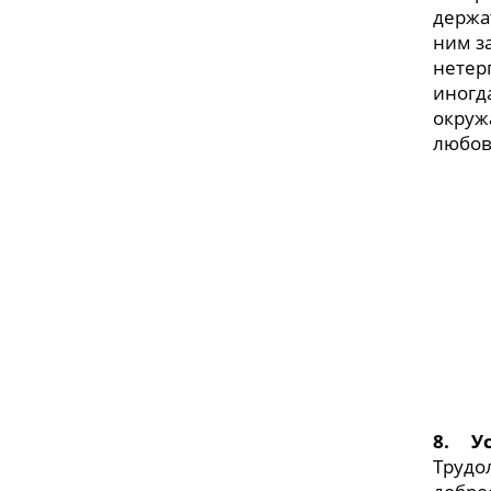
держа
ним за
нетер
иногд
окруж
любов
8.
У
Трудо