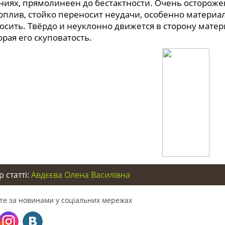
ниях, прямолинеен до бестактности. Очень осторожен
оплив, стойко переносит неудачи, особенно материал
осить. Твёрдо и неуклонно движется в сторону матер
рая его скуповатость.
 статті:
Авдєєва Олена Василівна
те за новинами у соціальних мережах