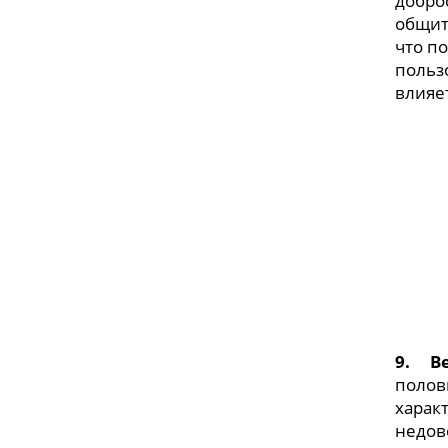
добро
общит
что п
пользо
влияе
9.
В
полов
харак
недов