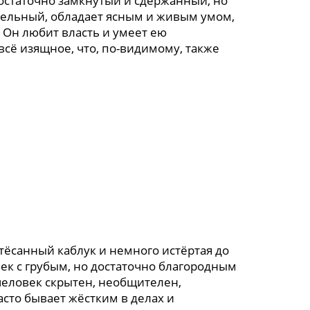
остаточно замкнутый и сдержанный, но
ельный, обладает ясным и живым умом,
Он любит власть и умеет ею
всё изящное, что, по-видимому, также
стёсанный каблук и немного истёртая до
век с грубым, но достаточно благородным
 человек скрытен, необщителен,
сто бывает жёстким в делах и