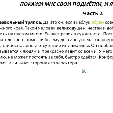
ПОКАЖИ МНЕ СВОИ ПОДМЁТКИ, И Я С
Часть 2.
езвольный тряпка
. Да, это он, если каблук
обуви
сов
жного края. Такой человек великодушен, честен и до
ть на пустом месте. Бывает резок в суждениях. Посто
дительность помогли бы ему достичь успеха в карьер
опливость, лень и отсутствие инициативы. Он необщи
ывается к людям и прекрасно ладит со всеми. У него
ю, не может постоять за себя, быстро сдаётся. Конфо
мя, и сильная сторона его характера.