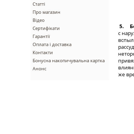
Статті
Про магазин
Відео
5
.
Б
Сертифікати
с нару
Гарантії
вспыли
Оплата і доставка
рассу
Контакти
нетор
привяз
Бонусна накопичувальна картка
влияни
Анонс
же вре