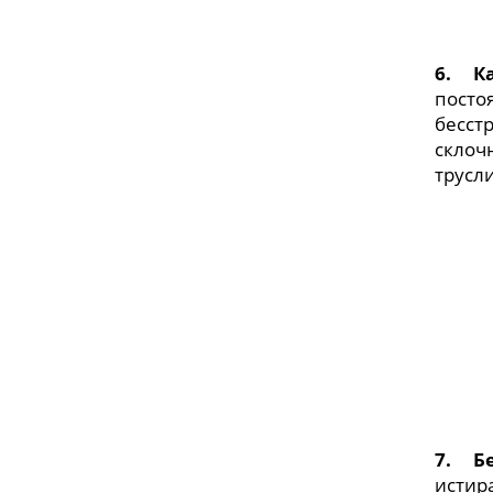
6.
К
постоя
бесст
склоч
трусли
7.
Б
истира