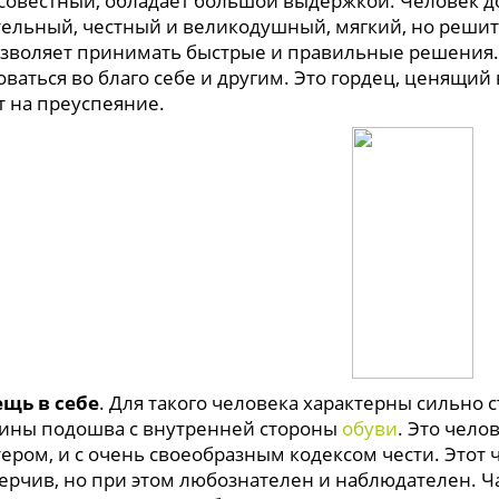
совестный, обладает большой выдержкой. Человек д
ельный, честный и великодушный, мягкий, но решит
озволяет принимать быстрые и правильные решения. 
ваться во благо себе и другим. Это гордец, ценящий 
т на преуспеяние.
ещь в себе
. Для такого человека характерны сильно 
ины подошва с внутренней стороны
обуви
. Это чело
тером, и с очень своеобразным кодексом чести. Этот
ерчив, но при этом любознателен и наблюдателен. Ча