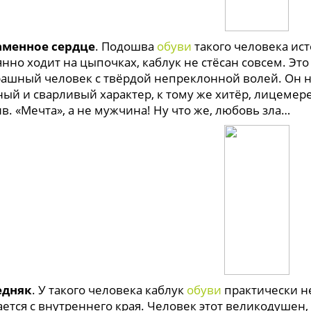
аменное сердце
. Подошва
обуви
такого человека ист
нно ходит на цыпочках, каблук не стёсан совсем. Эт
рашный человек с твёрдой непреклонной волей. Он н
ный и сварливый характер, к тому же хитёр, лицемере
в. «Мечта», а не мужчина! Ну что же, любовь зла…
едняк
. У такого человека каблук
обуви
практически н
ется с внутреннего края. Человек этот великодушен, 