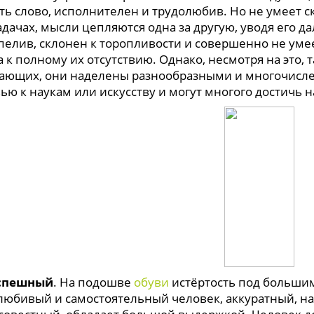
ть слово, исполнителен и трудолюбив. Но не умеет 
дачах, мысли цепляются одна за другую, уводя его да
пелив, склонен к торопливости и совершенно не умее
а к полному их отсутствию. Однако, несмотря на это,
ающих, они наделены разнообразными и многочисле
ью к наукам или искусству и могут многого достичь 
спешный
. На подошве
обуви
истёртость под большим
любивый и самостоятельный человек, аккуратный, н