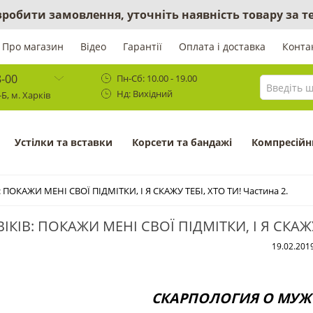
 зробити замовлення, уточніть наявність товару за
Про магазин
Відео
Гарантії
Оплата і доставка
Конта
8-00
Пн-Сб: 10.00 - 19.00
Нд: Вихідний
Б, м. Харків
Устілки та вставки
Корсети та бандажі
Компресійн
ОКАЖИ МЕНІ СВОЇ ПІДМІТКИ, І Я СКАЖУ ТЕБІ, ХТО ТИ! Частина 2.
ІВ: ПОКАЖИ МЕНІ СВОЇ ПІДМІТКИ, І Я СКАЖУ 
19.02.201
СКАРПОЛОГИЯ О МУЖ