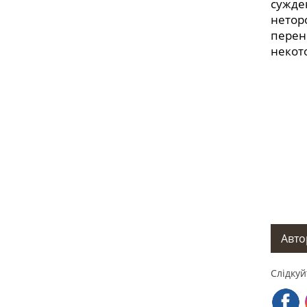
сужде
нетор
перен
некото
Автор
Слідкуй