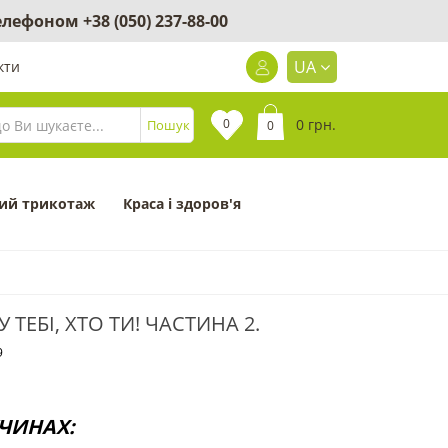
 телефоном
+38 (050) 237-88-00
UA
кти
0
0 грн.
Пошук
0
ий трикотаж
Краса і здоров'я
ТЕБІ, ХТО ТИ! ЧАСТИНА 2.
9
ЧИНАХ: