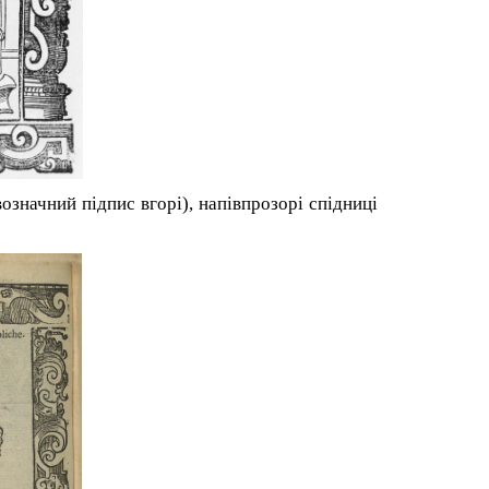
возначний підпис
вгорі), напівпрозорі спідниці