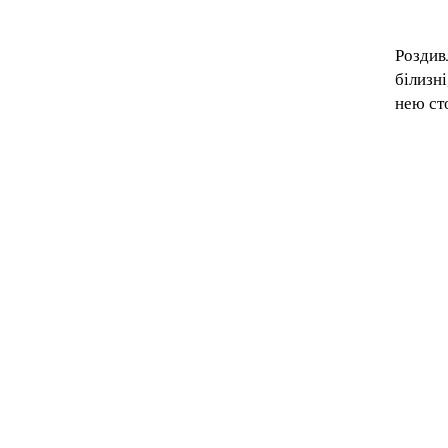
Роз
див
білизні
нею сто