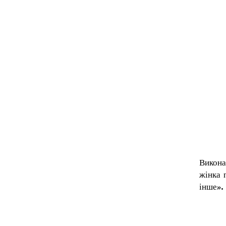
Викона
жінка 
інше
».