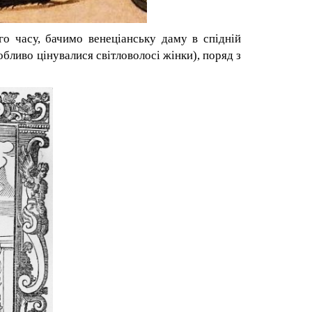
о часу, бачимо венеціанську даму в
спідній
обливо цінувалися світловолосі жінки), поряд з