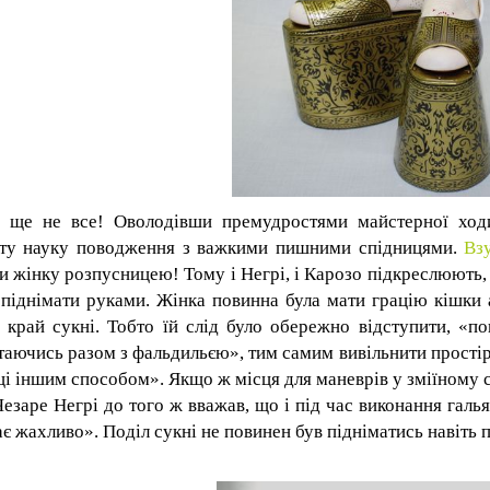
 ще не все! Оволодівши премудростями майстерної ход
ту науку поводження з важкими
пишними спідницями.
Вз
и жінку розпусницею! Тому і Негрі, і Карозо підкреслюють, щ
піднімати руками. Жінка повинна була мати грацію кішки 
 край сукні. Тобто їй слід було обережно відступити, «пов
таючись разом з фальдил
ьєю
», тим самим вивільнити прості
ці іншим способом». Якщо ж місця для маневрів у зміїному с
 Чезаре Негрі до того ж вважав, що і під час виконання галь
ає жахливо
»
. Поділ сукні не повинен був підніматись навіть 