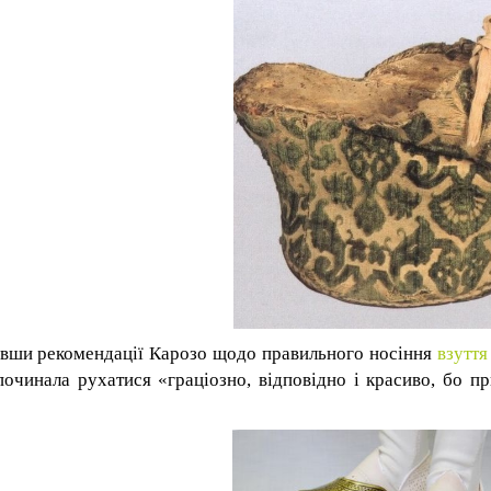
вши рекомендації Карозо щодо правильного носіння
взуття
починала рухатися «граціозно, відповідно і красиво, бо п