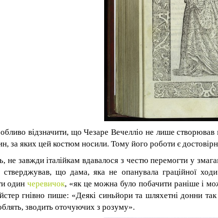
собливо відзначити, що Чезаре Вечелліо не лише створював 
ин, за яких цей костюм носили. Тому його роботи є достовір
ь, не завжди італійкам вдавалося з честю перемогти у змаган
 стверджував, що дама, яка не опанувала граційної ходи
ти один
черевичок
, «як це можна було побачити раніше і мо
йстер гнівно пише: «Деякі синьйори та шляхетні донни так
облять, зводить оточуючих з розуму».