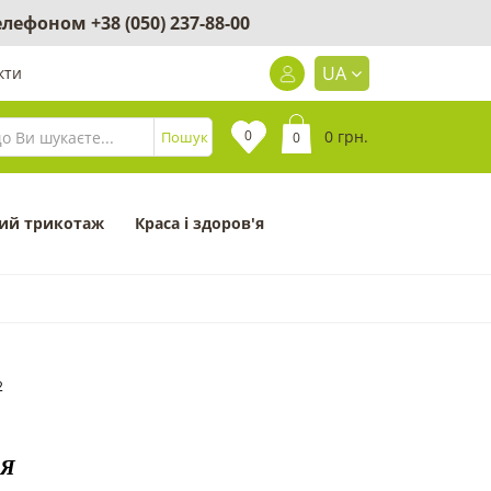
 телефоном
+38 (050) 237-88-00
UA
кти
0
0 грн.
Пошук
0
ий трикотаж
Краса і здоров'я
2
 Я