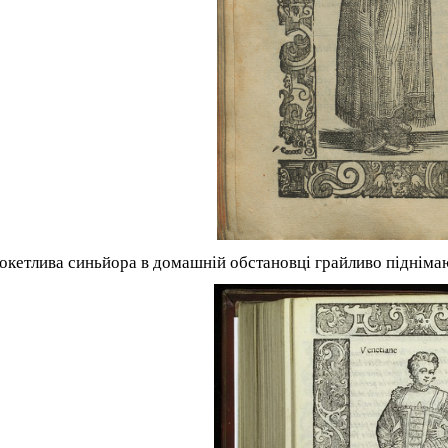
кокетлива синьйора в домашній обстановці грайливо підніма