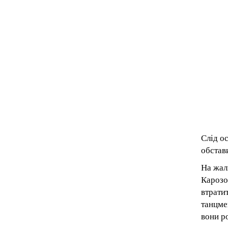
Слід о
обстав
На жал
Карозо
втрати
танцме
вони р