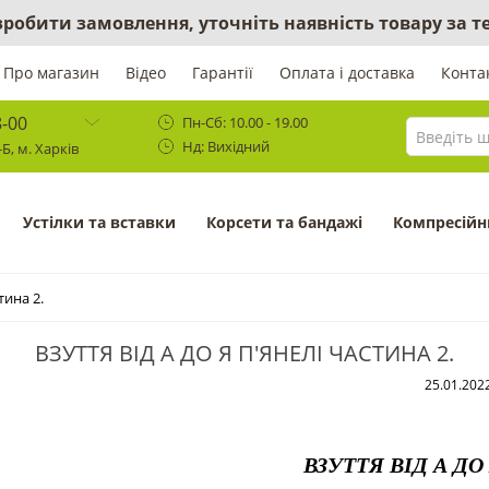
 зробити замовлення, уточніть наявність товару за
Про магазин
Відео
Гарантії
Оплата і доставка
Конта
8-00
Пн-Сб: 10.00 - 19.00
Нд: Вихідний
Б, м. Харків
Устілки та вставки
Корсети та бандажі
Компресійн
тина 2.
ВЗУТТЯ ВІД А ДО Я П'ЯНЕЛІ ЧАСТИНА 2.
25.01.202
ВЗУТТЯ ВІД А ДО