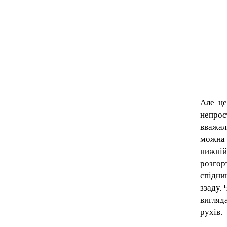
Але це
непрос
вважал
можна 
нижній
розгор
спідни
ззаду.
вигляд
рухів.