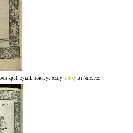
ючи край сукні, показує одну
ніжку
в п'янел
ле
.