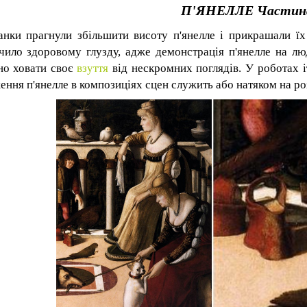
П'ЯНЕЛЛЕ Частина
анки прагнули збільшити висоту п'янелле і прикрашали ї
чило здоровому глузду, адже демонстрація п'янелле на л
но ховати своє
взуття
від нескромних поглядів. У роботах і
ення п'янелле в композиціях сцен служить або натяком на р