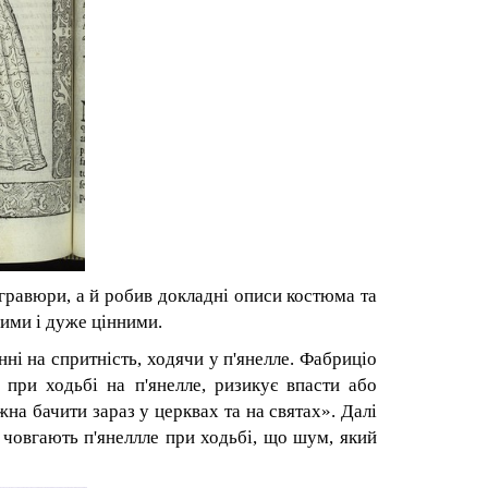
гравюри, а й робив докладні описи костюма
та
ними і дуже цінними.
ні на спритність, ходячи у п'янел
ле
. Фабриціо
 при ходьбі на п'янел
ле
, ризикує впасти або
жна бачити зараз у церквах та на святах». Далі
 човгають п'янелл
ле
при ходьбі, що шум, який