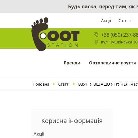
Будь ласка, перед тим, як
Акції
Статті
+38 (050) 237-8
вул. Пушкінська 30-
Бренди
Ортопедичне взуття
Головна
Статті
ВЗУТТЯ ВІД А ДО Я П'ЯНЕЛІ Час
Корисна інформація
Акції