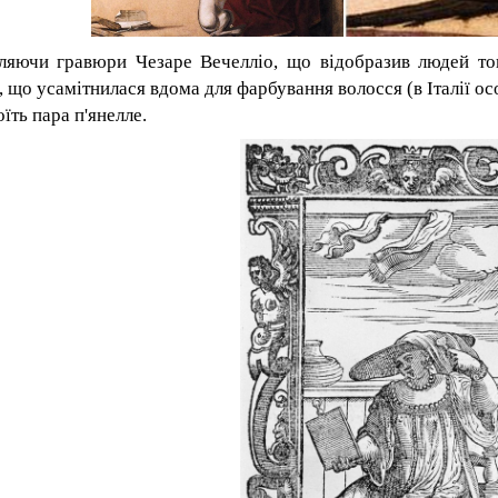
ляючи
гравюри Чезаре Вечелліо, що відобразив людей тог
, що усамітнилася вдома для фарбування волосся (в Італії ос
їть пара п'янелле.