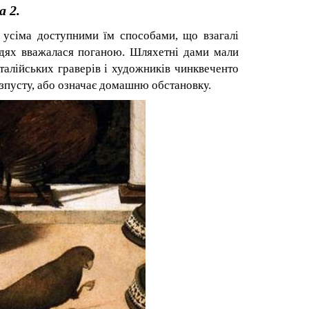
 2.
х усіма доступними їм способами, що взагалі
юдях вважалася поганою. Шляхетні дами мали
талійських граверів і художників чинквеченто
озпусту, або означає домашню обстановку.