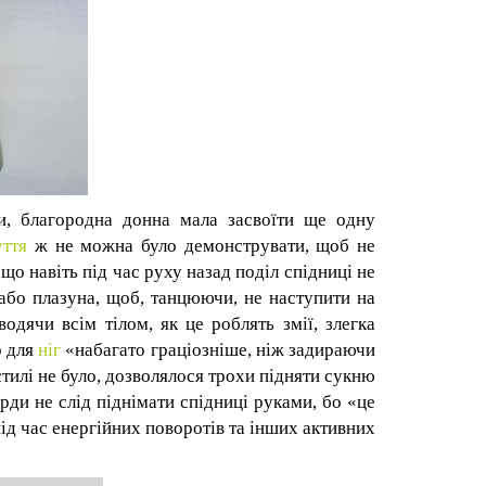
и, благородна донна мала засвоїти ще одну
уття
ж
не можна було демонструвати, щоб не
о навіть під час руху назад поділ спідниці не
або плазуна, щоб, танцюючи, не наступити на
одячи всім тілом, як це роблять змії, злегка
р для
ніг
«набагато граціозніше, ніж задираючи
тилі не було, дозволялося трохи підняти сукню
ярди не слід піднімати спідниці руками, бо
«
це
під час енергійних поворотів та інших активних