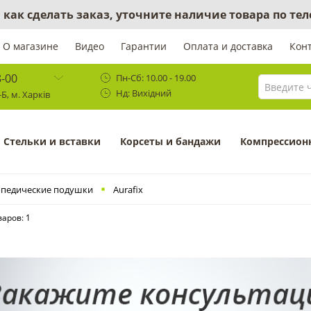
 как сделать заказ, уточните наличие товара по те
О магазине
Видео
Гарантии
Оплата и доставка
Кон
8-00
Пн-Сб: 10.00 - 19.00
Нд: Вихідний
Б, м. Харків
Cтельки и вставки
Корсеты и бандажи
Компрессион
педические подушки
Aurafix
варов: 1