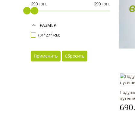
690
грн.
690
грн.
РАЗМЕР
(31*27*7см)
Применить
Сбросить
Подушк
путешес
690.