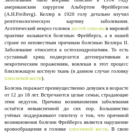
американским хирургом Альбертом Фрейбергом
(
A
.H.Freiberg). Келлер в 1920 голу детально изучил
рентгенологическую картину заболевания.
Асептический некроз головок
костей плюсны
в мировой
практике называется болезнью Фрейберга, а в нашей
стране по неизвестным причинам болезнью Келлера II.
Заболевание относится к остеохондропатиям. То есть
суставный хрящ подвергается дегенеративным и
некротическим поражениям, вовлекая в этот процесс
близлежащую костную ткань (в данном случае головку
плюсневой кости
).
Болезнь поражает преимущественно девушек в возрасте
от 12 до 18 лет. Встречаются целые семьи, страдающие
этим недугом. Причина возникновения заболевания
остаётся невыясненной до сих пор. Большинство
учёных поддерживают гипотезу о том, что причиной
возникновения болезни Фрейберга является нарушение
кровообращения в головке
плюсневой кости
. В свою