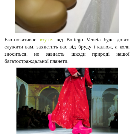
Еко
-
позитивне
взуття
від Bottego Veneta буде
довго
служити вам, захистить вас від бруду і калюж,
а коли
зноситься
, не завдасть шкоди природі нашої
багатостраждальної планети.