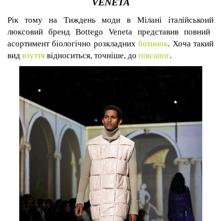
VENETA
Рік тому на
Т
иждень моди в Мілані італійсько
ий
люксов
ий
бренд
Bottego
Veneta
представи
в
повний
асортимент біологічно розкладн
их
ботинок
. Хоча такий
вид
взуття
відноситься, точніше, до
пів
сапог
.