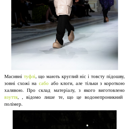
Масивні
туфлі
, що мають круглий ніс і товсту підошву,
зовні схожі на
сабо
або
клоги
, але тільки з коротк
ою
халявою
. Про склад
матеріалу, з якого виготовлено
взуття
, , відомо лише те, що це водонепроникний
полімер.