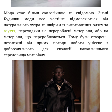
Мода стає більш екологічною та свідомою.
Знані
Б
удинк
и
моди вс
е
частіше
відмовляються від
натурального хутра та шкіри для виготовлення одягу та
взуття,
переходячи на перероблені
матеріали,
або
на
матеріали
, що перероблюються
. Тому були створені
незалежні від примх погоди чоботи унісекс з
доброзичливого для
екології навколишнього
середовища матеріалу
.