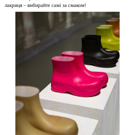
лак
риця –
вибирайте самі за смаком!