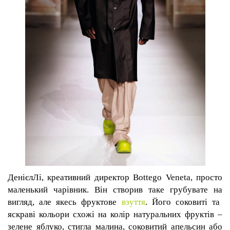
Д
енієл
Лі, креативний директор Bottego Veneta, просто
маленький чарівник. Він створив так
е
груб
увате на
вигляд, але як
е
сь фрукт
ове
взуття
. Його соковиті та
яскраві кольори схожі на колір натуральних фруктів
–
зелене яблуко, стигла малина,
соковит
ий апельсин або