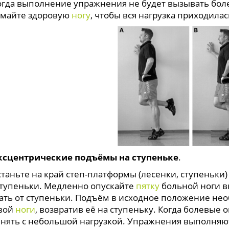
 выполнение упражнения не будет вызывать боле
майте здоровую
ногу
, чтобы вся нагрузка приходила
ксцентрические подъёмы на ступеньке
.
ьте на край степ-платформы (лесенки, ступеньки) 
ступеньки. Медленно опускайте
пятку
больной ноги в
ать от ступеньки. Подъём в исходное положение н
вой
ноги
, возвратив её на ступеньку. Когда болевы
нять с небольшой нагрузкой. Упражнения выполняют 2