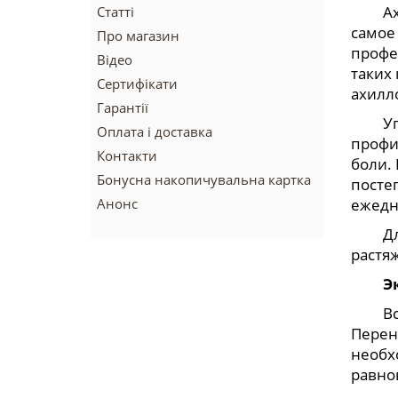
Ах
Статті
самое
Про магазин
профе
Відео
таких
Сертифікати
ахилл
Гарантії
Упраж
Оплата і доставка
профи
Контакти
боли.
Бонусна накопичувальна картка
посте
Анонс
ежедн
Для у
растя
Э
Встан
Перен
необхо
равнов