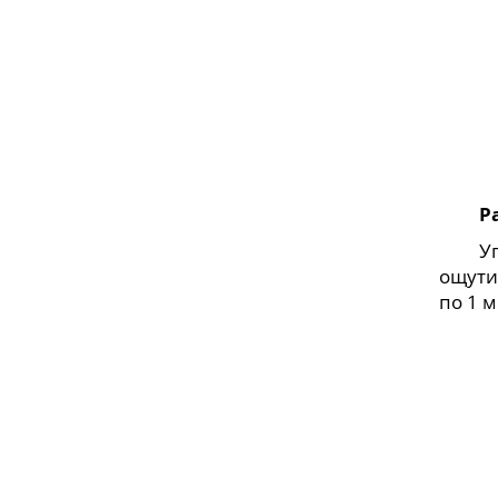
Р
Уприт
ощути
по 1 