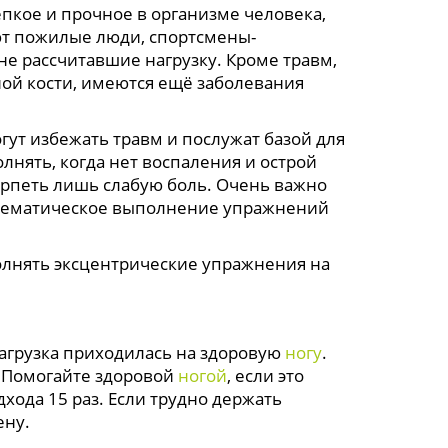
епкое и прочное в организме человека,
ют пожилые люди, спортсмены-
е рассчитавшие нагрузку. Кроме травм,
ной кости, имеются ещё заболевания
 избежать травм и послужат базой для
нять, когда нет воспаления и острой
ерпеть лишь слабую боль. Очень важно
истематическое выполнение упражнений
нять эксцентрические упражнения на
агрузка приходилась на здоровую
ногу
.
 Помогайте здоровой
ногой
, если это
хода 15 раз. Если трудно держать
ену.