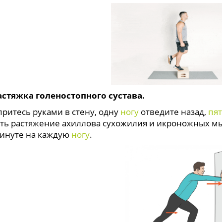
астяжка голеностопного сустава.
есь руками в стену, одну
ногу
отведите назад,
пя
ть растяжение ахиллова сухожилия и икроножных 
минуте на каждую
ногу
.