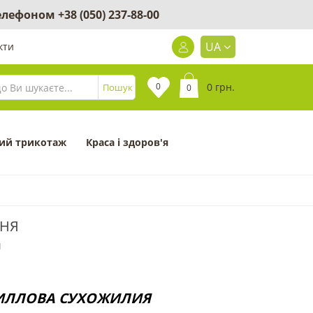
 телефоном
+38 (050) 237-88-00
UA
кти
0
0 грн.
Пошук
0
ий трикотаж
Краса і здоров'я
ННЯ
1
ХИЛЛОВА СУХОЖИЛИЯ