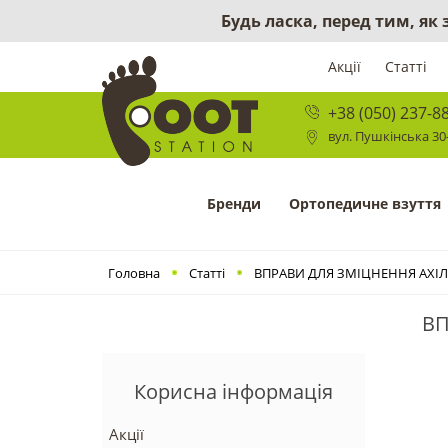
Будь ласка, перед тим, як
Акції
Статті
+38 (050) 237-8
вул. Пушкінська 30-
Бренди
Ортопедичне взуття
Головна
Статті
ВПРАВИ ДЛЯ ЗМІЦНЕННЯ АХІ
ВП
Корисна інформація
Акції