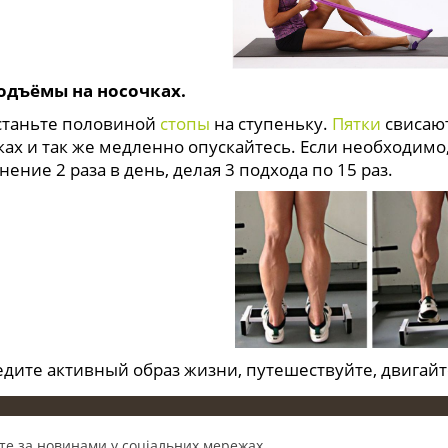
одъёмы на носочках.
ньте половиной
стопы
на ступеньку.
Пятки
свисаю
ках и так же медленно опускайтесь. Если необходимо
ение 2 раза в день, делая 3 подхода по 15 раз.
е активный образ жизни, путешествуйте, двигайте
те за новинами у соціальних мережах