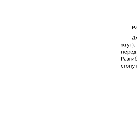
Р
Д
жгут).
перед
Разги
стопу