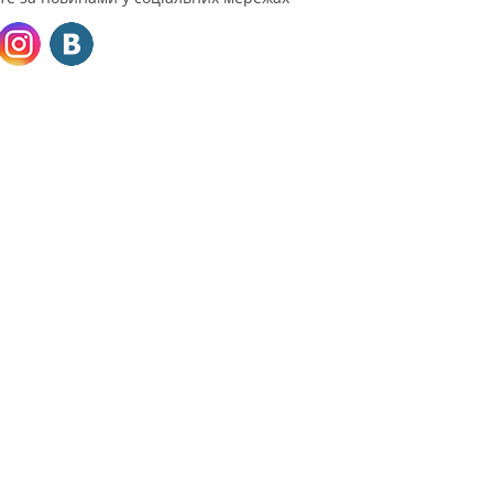
тні дані
(050) 237-88-00