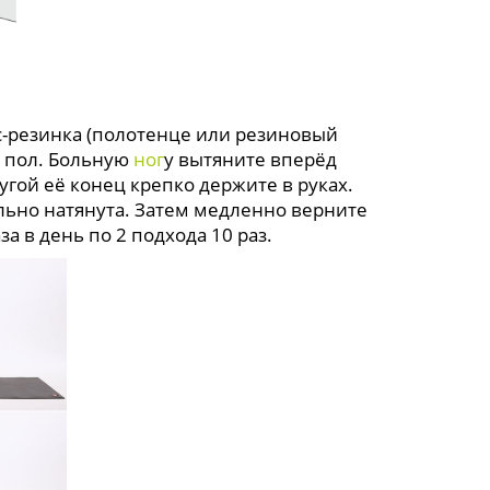
с-резинка (полотенце или резиновый
 пол. Больную
ног
у вытяните вперёд
угой её конец крепко держите в руках.
ильно натянута. Затем медленно верните
а в день по 2 подхода 10 раз.