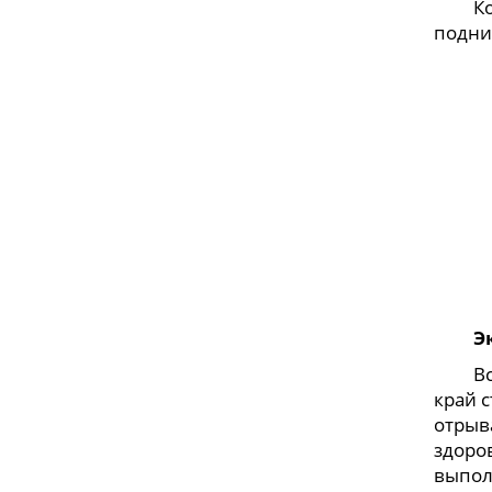
Когда
подни
Э
Встан
край 
отрыв
здоро
выпол