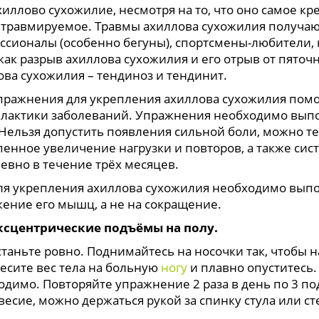
иллово сухожилие, несмотря на то, что оно самое кр
 травмируемое. Травмы ахиллова сухожилия получа
ссионалы (особенно бегуны), спортсмены-любители, н
 как разрыв ахиллова сухожилия и его отрыв от пяточ
ова сухожилия – тендиноз и тендинит.
нения для укрепления ахиллова сухожилия помогут
лактики заболеваний. Упражнения необходимо выпол
 Нельзя допустить появления сильной боли, можно т
пенное увеличение нагрузки и повторов, а также с
евно в течение трёх месяцев.
крепления ахиллова сухожилия необходимо выпол
жение его мышц, а не на сокращение.
ксцентрические подъёмы на полу.
ьте ровно. Поднимайтесь на носочки так, чтобы н
есите вес тела на больную
ногу
и плавно опуститесь.
димо. Повторяйте упражнение 2 раза в день по 3 под
есие, можно держаться рукой за спинку стула или ст