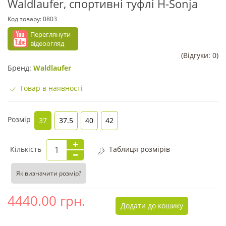
Waldlaufer, спортивні туфлі H-Sonja
Код товару:
0803
Переглянути
відеоогляд
(Відгуки: 0)
Бренд:
Waldlaufer
Товар в наявності
Розмір
37
37.5
40
42
Кількість
Таблиця розмірів
Як визначити розмір?
4440.00
грн.
Додати до кошику