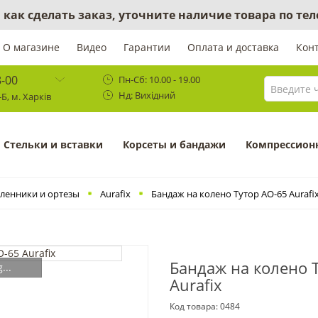
 как сделать заказ, уточните наличие товара по те
О магазине
Видео
Гарантии
Оплата и доставка
Кон
8-00
Пн-Сб: 10.00 - 19.00
Нд: Вихідний
Б, м. Харків
Cтельки и вставки
Корсеты и бандажи
Компрессион
ленники и ортезы
Aurafix
Бандаж на колено Тутор АО-65 Aurafi
Бандаж на колено 
...
Aurafix
Код товара:
0484