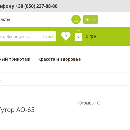
лефону
+38 (050) 237-88-00
RU
такты
0
0 грн.
Поиск
0
ный трикотаж
Красота и здоровье
x
(Отзывы: 0)
Тутор АО-65