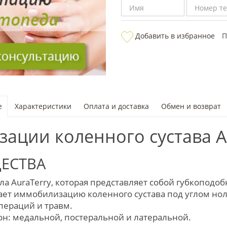
Добавить в избранное
П
е
Характеристики
Оплата и доставка
Обмен и возврат
ации коленного сустава A
ЕСТВА
ала
AuraTerry,
которая представляет собой губкоподо
т иммобилизацию коленного сустава под углом ноль
пераций и травм.
он: медальной, постеральной и латеральной.