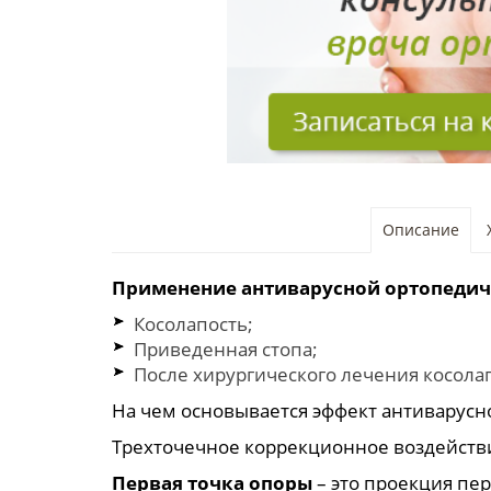
Описание
Применение антиварусной ортопедиче
Косолапость;
Приведенная стопа;
После хирургического лечения косола
На чем основывается эффект антиварусн
Трехточечное коррекционное воздейств
Первая точка опоры
– это проекция пер