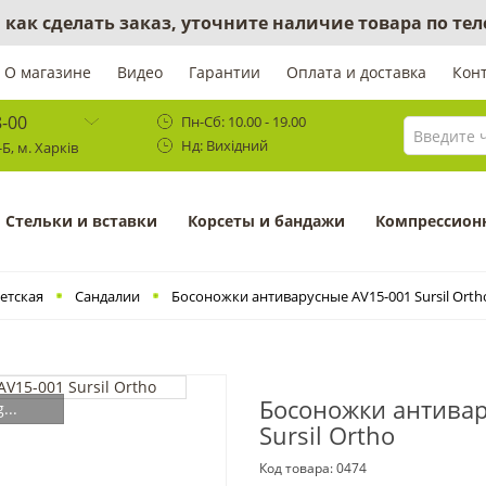
 как сделать заказ, уточните наличие товара по те
О магазине
Видео
Гарантии
Оплата и доставка
Кон
8-00
Пн-Сб: 10.00 - 19.00
Нд: Вихідний
Б, м. Харків
Cтельки и вставки
Корсеты и бандажи
Компрессион
етская
Сандалии
Босоножки антиварусные AV15-001 Sursil Orth
Босоножки антивар
...
Sursil Ortho
Код товара:
0474