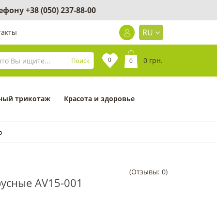
лефону
+38 (050) 237-88-00
RU
такты
0
0 грн.
Поиск
0
ный трикотаж
Красота и здоровье
o
(Отзывы: 0)
усные AV15-001