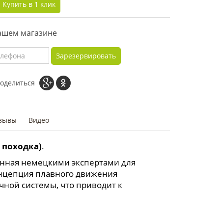
Купить в 1 клик
нашем магазине
Зарезервировать
оделиться
зывы
Видео
 походка)
.
танная немецкими экспертами для
онцепция плавного движения
ной системы, что приводит к