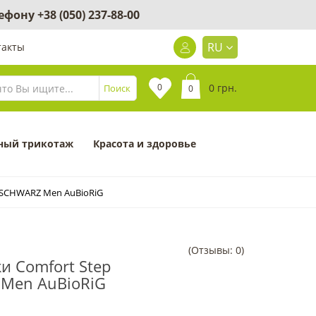
лефону
+38 (050) 237-88-00
RU
такты
0
0 грн.
Поиск
0
ный трикотаж
Красота и здоровье
R SCHWARZ Men AuBioRiG
(Отзывы: 0)
ки Comfort Step
Men AuBioRiG