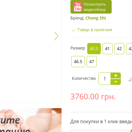
Посмотреть
видеообзор
Бренд:
Chung Shi
Товар в наличии
Размер
40.5
41
42
4
46.5
47
Количество
3760.00
грн.
Для покупки в 1 клик вве