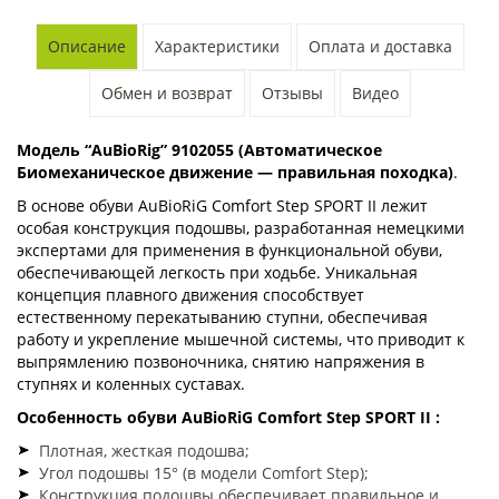
Описание
Характеристики
Оплата и доставка
Обмен и возврат
Отзывы
Видео
Модель “AuBioRig”
9102055
(Автоматическое
Биомеханическое движение — правильная походка)
.
В основе обуви AuBioRiG Comfort Step SPORT II лежит
особая конструкция подошвы, разработанная немецкими
экспертами для применения в функциональной обуви,
обеспечивающей легкость при ходьбе. Уникальная
концепция плавного движения способствует
естественному перекатыванию ступни, обеспечивая
работу и укрепление мышечной системы, что приводит к
выпрямлению позвоночника, снятию напряжения в
ступнях и коленных суставах.
Особенность обуви AuBioRiG Comfort Step SPORT II :
Плотная, жесткая подошва;
Угол подошвы 15° (в модели Comfort Step);
Конструкция подошвы обеспечивает правильное и