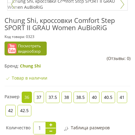
Chung Shi, кроссовки Comfort Step
SPORT II GRAU Women AuBioRiG
Код товара:
0323
Посмотреть
видеообзор
(Отзывы: 0)
Бренд:
Chung Shi
Товар в наличии
Размер
36
37
37.5
38
38.5
40
40.5
41
42
42.5
Количество
Таблица размеров