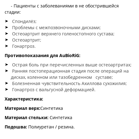
- Пациенты с заболеваниями в не обострившейся
стадии:
Спондилёз;
Проблемы с межпозвоночными дисками;
Остеоартрит верхнего голеностопного сустава;
Остеоартрит;
Гонартроз.
Противопоказания для
AuBioRiG:
Острая боль при перечисленных выше остеоартритах;
Ранняя постоперационная стадия после операций на
дисках, коленном или тазобедренном суставе;
Болезненная чувствительность Ахиллова сухожилия;
Гонартроз с вальгусной деформацией.
Характеристика:
Материал верх:
Синтетика
Материал стельки:
Синтетика
Подошва:
Полиуретан / резина.