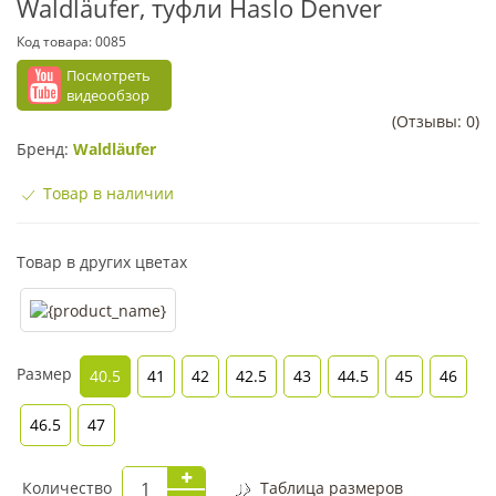
Waldläufer, туфли Haslo Denver
Код товара:
0085
Посмотреть
видеообзор
(Отзывы: 0)
Бренд:
Waldläufer
Товар в наличии
Товар в других цветах
Размер
40.5
41
42
42.5
43
44.5
45
46
46.5
47
Количество
Таблица размеров