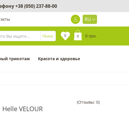
лефону
+38 (050) 237-88-00
RU
такты
0
0 грн.
Поиск
0
ный трикотаж
Красота и здоровье
(Отзывы: 0)
и Helle VELOUR