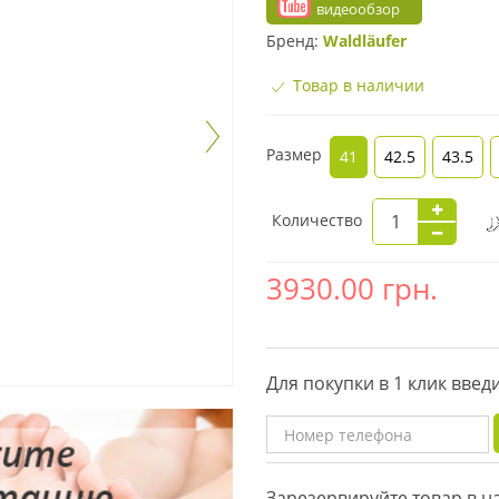
видеообзор
Бренд:
Waldläufer
Товар в наличии
Размер
41
42.5
43.5
Количество
3930.00
грн.
Для покупки в 1 клик вве
Зарезервируйте товар в 