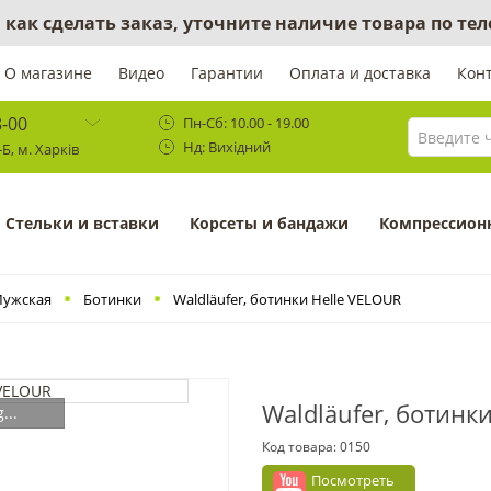
 как сделать заказ, уточните наличие товара по те
О магазине
Видео
Гарантии
Оплата и доставка
Кон
8-00
Пн-Сб: 10.00 - 19.00
Нд: Вихідний
Б, м. Харків
Cтельки и вставки
Корсеты и бандажи
Компрессион
ужская
Ботинки
Waldläufer, ботинки Helle VELOUR
Waldläufer, ботинк
...
Код товара:
0150
Посмотреть