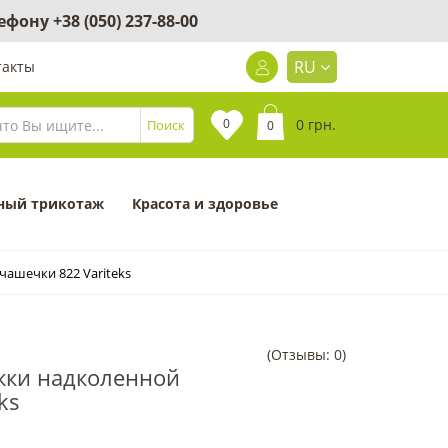
лефону
+38 (050) 237-88-00
RU
такты
0
0 грн.
Поиск
0
ный трикотаж
Красота и здоровье
чашечки 822 Variteks
(Отзывы: 0)
жки надколенной
ks