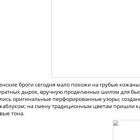
ие броги сегодня мало похожи на грубые кожаные 
уратных дырок, вручную проделанных шилом для быс
лись оригинальные перфорированные узоры; созданы
с каблуком; на смену традиционным цветам пришли 
вые тона.