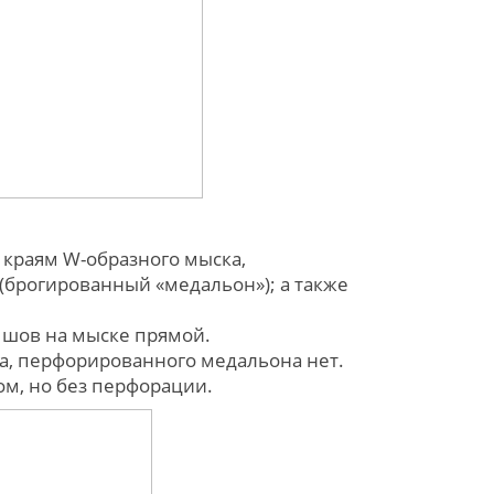
о краям W-образного мыска,
(брогированный «медальон»); а также
 шов на мыске прямой.
ка, перфорированного медальона нет.
м, но без перфорации.