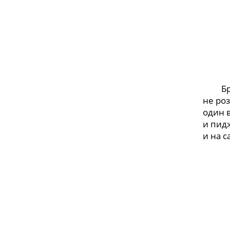
Брог
не ро
один 
и пидж
и на 