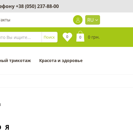
лефону
+38 (050) 237-88-00
RU
такты
0
0 грн.
Поиск
0
ный трикотаж
Красота и здоровье
8
О Я