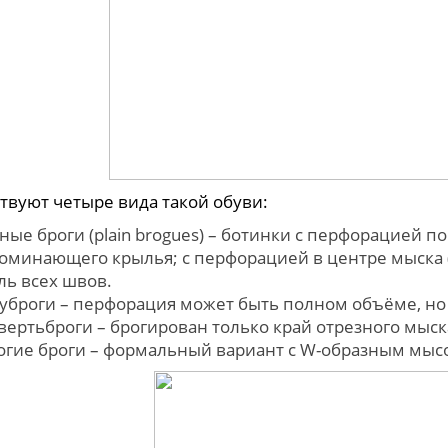
твуют четыре вида такой обуви:
ные броги (plain brogues) – ботинки с перфорацией п
оминающего крылья; с перфорацией в центре мыска 
ль всех швов.
уброги – перфорация может быть полном объёме, но
вертьброги – брогирован только край отрезного мыс
огие броги – формальный вариант с W-образным мысо