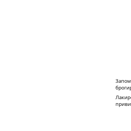
Запом
броги
Лакир
привил