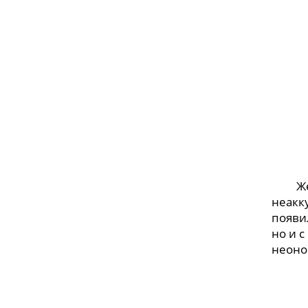
Женск
неакк
появи
но и 
неоно