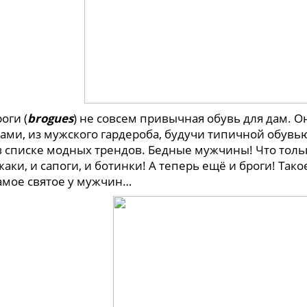
и (
brogues
) не совсем привычная обувь для дам. 
зами, из мужского гардероба, будучи типичной обувь
в списке модных трендов. Бедные мужчины! Что толь
аки, и сапоги, и ботинки! А теперь ещё и броги! Так
самое святое у мужчин…