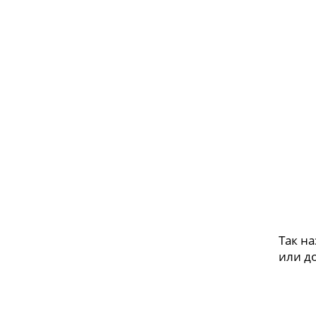
Так н
или д