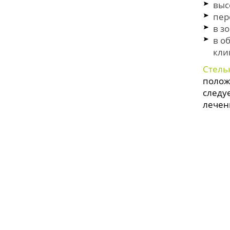
выс
пер
в з
в о
кли
Стель
полож
следу
лечени