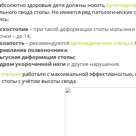
абсолютно здоровые дети должны носить
ортопедиче
ьного свода стопы. Но имеется ряд патологических с
ись:
скостопие
– при такой деформации стопы мальчики д
очки – до 14;
олапость
– рекомендуются
ортопедические стельки
ривление позвоночника
;
ьгусная деформация стопы;
дром укороченной ноги
и другие нарушения.
ы
стельки
работали с максимальной эффективностью, 
 стопы с учётом высоты свода.