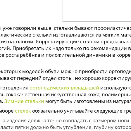
ы уже говорили выше, стельки бывают профилактич
лактические стельки изготавливаются из мягких мат
тия патологии. Корректирующие стельки предназнач
огий. Приобретать их надо только по рекомендации 
ре роста ребёнка и положительной динамики в корр
.
екоторых моделей обуви можно приобрести ортопед
тывают передний отдел стопы, но хорошо корректиру
зготовления
ортопедических вкладышей
используютс
 высококачественная искусственная кожа, полимерны
а.
Зимние стельки
могут быть изготовлены из натура
ыборе
стелек
обязательно учитывайте следующие тр
на изделия должна точно совпадать с размером ноги 
бласти пятки должно быть углубление, глубину которо