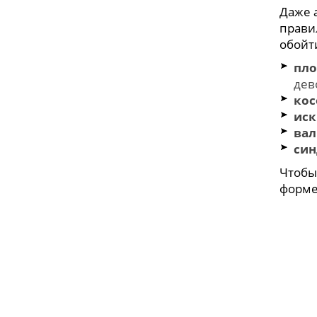
Даже 
правил
обойт
пло
дев
кос
иск
вал
син
Чтоб
форме