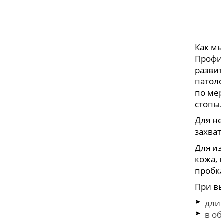
Как м
Профи
разви
патол
по ме
стопы
Для н
захва
Для и
кожа,
пробк
При в
дли
в о