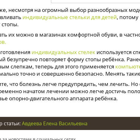
 же, несмотря на огромный выбор разнообразных мод
авливать
индивидуальные стельки для детей
, потому
 стопы.
ать их можно в магазинах комфортной обуви, в частно
ов.
зготовления
индивидуальных стелек
используется с
ый безупречно повторяет форму стопы ребёнка. Ране
вым слепкам, теперь для
этого применяется
компьют
мально точно и совершенно безопасно. Менять такие
е, что болезнь легче предупредить, чем лечить. Но 
ременно начатом лечении можно легче достичь поло
вье опорно-двигательного аппарата ребёнка.
р статьи:
Авдеева Елена Васильевна
 за новостями в социальных сетях