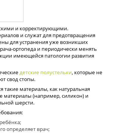
ескими и корректирующими.
ериалов и служат для предотвращения
ены для устранения уже возникших
врача-ортопеда и периодически менять
екции имеющейся патологии развития
ические
детские полустельки
, которые не
ют свод стопы.
я такие материалы, как натуральная
е материалы (например, силикон) и
льной шерсти.
ебования:
ребёнка;
го определяет врач;