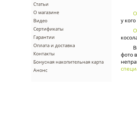
Статьи
О магазине
О
у ког
Видео
Сертификаты
О
Гарантии
косол
Оплата и доставка
Выб
Контакты
фото 
непра
Бонусная накопительная карта
специ
Анонс