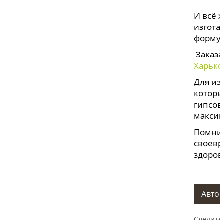
И всё
изгот
форму
Заказ
Харьк
Для и
котор
гипсо
макси
Помнит
своев
здоро
Авто
Следите