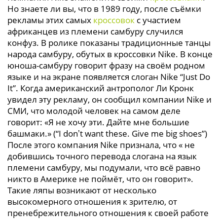
Но знаете ли вы, что в 1989 году, после съёмки
рекламы этих самых
кроссовок
с участием
африканцев из племени самбуру случился
конфуз. В ролике показаны традиционные танцы
народа самбуру, обутых в кроссовки Nike. В конце
юноша-самбуру говорит фразу на своём родном
языке и на экране появляется слоган Nike “Just Do
It”. Когда американский антрополог Ли Кронк
увидел эту рекламу, он сообщил компании Nike и
СМИ, что молодой человек на самом деле
говорит: «Я не хочу эти. Дайте мне большие
башмаки.» (“I donʼt want these. Give me big shoes”)
После этого компания Nike признала, что « не
добившись точного перевода слогана на язык
племени самбуру, мы подумали, что всё равно
никто в Америке не поймёт, что он говорит».
Такие ляпы возникают от несколько
высокомерного отношения к зрителю, от
пренебрежительного отношения к своей работе