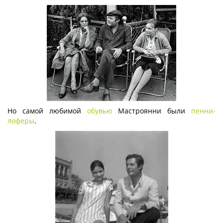
Но самой любимой
обувью
Мастроянни были
пенни-
лоферы
.