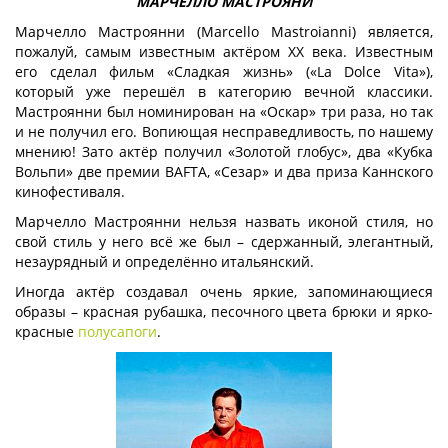
МАРЧЕЛЛО МАСТРОЯНИ
Марчелло Мастроянни (Marcello Mastroianni) является,
пожалуй, самым известным актёром XX века. Известным
его сделал фильм «Сладкая жизнь» («La Dolce Vita»),
который уже перешёл в категорию вечной классики.
Мастроянни был номинирован на «Оскар» три раза, но так
и не получил его. Вопиющая несправедливость, по нашему
мнению! Зато актёр получил «Золотой глобус», два «Кубка
Вольпи» две премии BAFTA, «Сезар» и два приза Каннского
кинофестиваля.
Марчелло Мастроянни нельзя назвать иконой стиля, но
свой стиль у него всё же был – сдержанный, элегантный,
незаурядный и определённо итальянский.
Иногда актёр создавал очень яркие, запоминающиеся
образы – красная рубашка, песочного цвета брюки и ярко-
красные
полусапоги
.