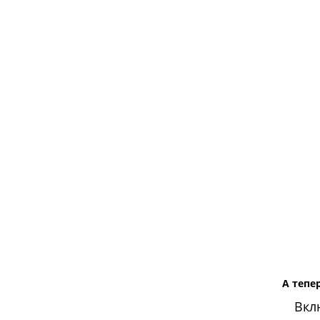
А тепе
Вкл