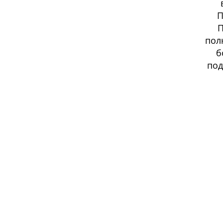
П
П
пол
б
под