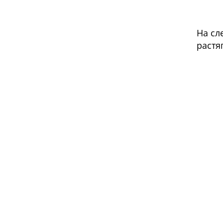
На сл
растя