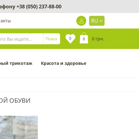
лефону
+38 (050) 237-88-00
RU
такты
0
0 грн.
Поиск
0
ный трикотаж
Красота и здоровье
ОЙ ОБУВИ