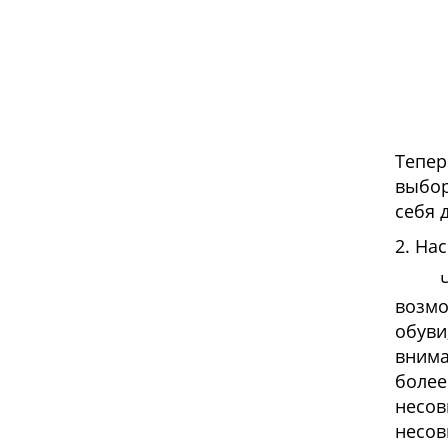
Тепер
выбор
себя 
2. На
Чем м
возмо
обуви
внима
более
несов
несов