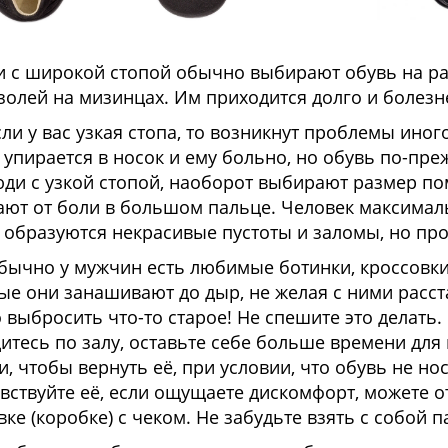
 с широкой стопой обычно выбирают обувь на ра
золей на мизинцах. Им приходится долго и болезн
сли у вас узкая стопа, то возникнут проблемы иног
 упирается в носок и ему больно, но обувь по-преж
юди с узкой стопой, наоборот выбирают размер по
ают от боли в большом пальце. Человек максималь
 образуются некрасивые пустоты и заломы, но про
бычно у мужчин есть любимые ботинки, кроссовки (
ые они занашивают до дыр, не желая с ними расста
 выбросить что-то старое! Не спешите это делать.
итесь по залу, оставьте себе больше времени для в
и, чтобы вернуть её, при условии, что обувь не но
вствуйте её, если ощущаете дискомфорт, можете о
вке (коробке) с чеком. Не забудьте взять с собой п