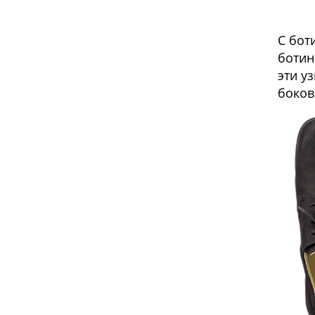
С бот
ботин
эти у
боков