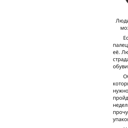
Люди
мо
Е
палец
её. Л
страд
обуви
О
котор
нужно
пройд
недел
прочу
упако