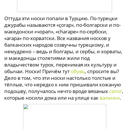
Оттуда эти носки попали в Турцию. По-турецки
джурабы называются «çorap», по-болгарски и по-
македонски «чорап», «charape» по-сербски,
«arapa» по-хорватски. Все названия носков у
балканских народов созвучны турецкому, и
немудрено – ведь и болгары, и сербы, и хорваты,
и македонцы столетиями жили под
владычеством турок, перенимая их культуру и
обычаи. Носки! Причём тут
обувь
, спросите вы?
Дело в том, что эти носки настолько толстые и
тёплые, что нередко к ним пришивали кожаную
подошву, получалось нечто вроде вязаных
сапог
,
которые носили дома или на улице как
валенки
.