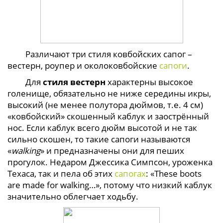
Различают три стиля ковбойских сапог –
вестерн, роупер и околоковбойские
сапоги
.
Для
стиля вестерн
характерны высокое
голенище, обязательно не ниже середины икры,
высокий (не менее полутора дюймов, т.е. 4 см)
«ковбойский» скошенный каблук и заострённый
нос. Если каблук всего дюйм высотой и не так
сильно скошен, то такие сапоги называются
«
walking
» и предназначены они для пеших
прогулок. Недаром Джессика Симпсон, уроженка
Техаса, так и пела об этих
сапогах
: «These boots
are made for walking…», потому что низкий каблук
значительно облегчает ходьбу.