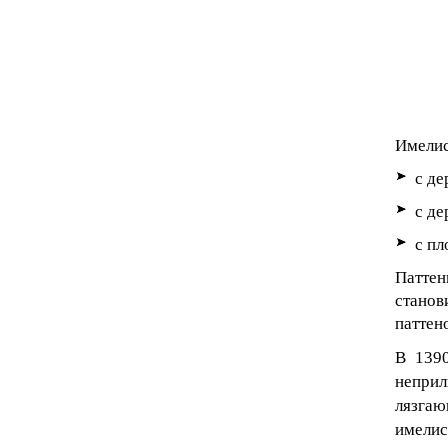
Имелис
с де
с де
с пл
Паттен
станов
паттен
В 1390
неприл
лязгаю
имелис