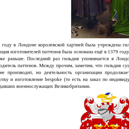
 году в Лондоне королевской хартией была учреждена гил
ация изготовителей паттенов была основана ещё в 1379 году,
же раньше. Последний раз гильдия упоминается в Лонд
одитель паттенов.
Между прочим, заметим, что гильдия су
не производит, но деятельность организации продолжа
отку и изготовление
bespoke
(то есть на заказ по индиви
давших военнослужащих Великобритании.