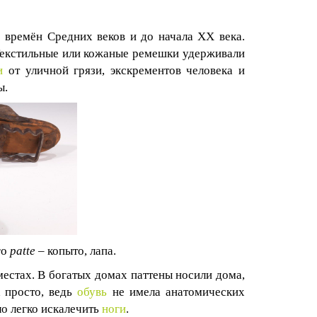
 времён Средних веков и до начала XX века.
 Текстильные или кожаные ремешки удерживали
и
от уличной грязи, экскрементов человека и
ы.
го
patte
– копыто, лапа.
естах. В богатых домах паттены носили дома,
 просто, ведь
обувь
не имела анатомических
ло легко искалечить
ноги
.