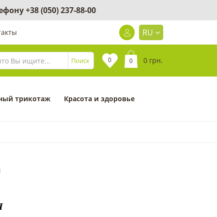
лефону
+38 (050) 237-88-00
RU
такты
0
0 грн.
Поиск
0
ный трикотаж
Красота и здоровье
1
Я