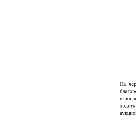
На чер
благор
взросл
ходить
аукци