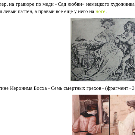
ер, на гравюре по меди «Сад любви» немецкого художника
л левый паттен, а правый всё ещё у него на
ноге
.
тине Иеронима Босха «Семь смертных грехов» (фрагмент «За