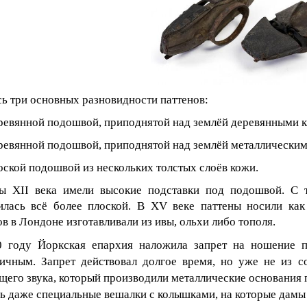
ь три основных разновидности паттенов:
ревянной подошвой, приподнятой над землёй деревянными 
ревянной подошвой, приподнятой над землёй металлическим
оской подошвой из нескольких толстых слоёв кожи.
ы XII века имели высокие подставки под подошвой. С
илась всё более плоской. В XV веке паттены носили ка
ов в Лондоне изготавливали из ивы, ольхи либо тополя.
 году Йоркская епархия наложила запрет на ношение па
ичным. Запрет действовал долгое время, но уже не из с
щего звука, который производили металлические основания п
ь даже специальные вешалки с колышками, на которые дамы м