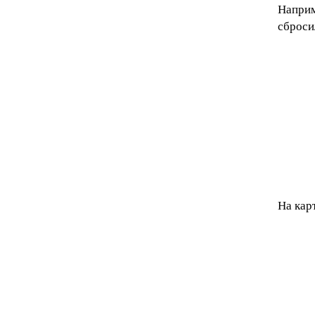
Наприм
сброси
На кар