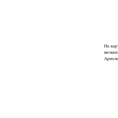
На кар
мелких
Арноль