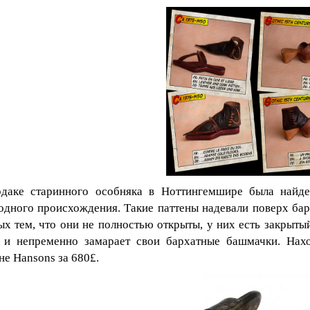
даке старинного особняка в Ноттингемшире была найде
одного происхождения. Такие паттены надевали поверх ба
ых тем, что они не полностью открыты, у них есть закрыты
 и непременно замарает свои бархатные башмачки. Нах
оне
Hansons
за 680£.