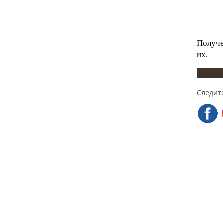
Получе
их.
Следите