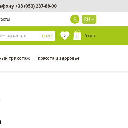
лефону
+38 (050) 237-88-00
RU
такты
0
0 грн.
Поиск
0
ный трикотаж
Красота и здоровье
1
Я