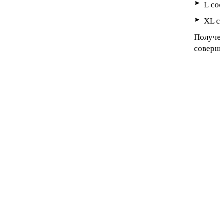
L
соо
XL с
Получе
соверш