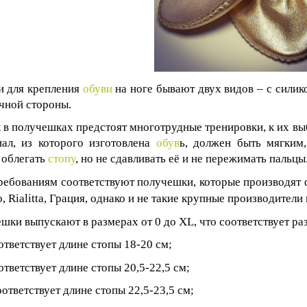
и для крепления
обуви
на ноге бывают двух видов – с сили
чной стороны.
к в получешках предстоят многотрудные тренировки, к их вы
ал, из которого изготовлена
обув
ь, должен быть мягким
 облегать
стопу
, но не сдавливать её и не пережимать пальцы
ребованиям соответствуют получешки, которые производя
, Rialitta,
Грация, однако и не такие крупные производители
шки выпускают в размерах от 0 до
XL
, что соответствует ра
ответствует длине стопы 18-20 см;
ответствует длине стопы 20,5-22,5 см;
ответствует длине стопы 22,5-23,5 см;