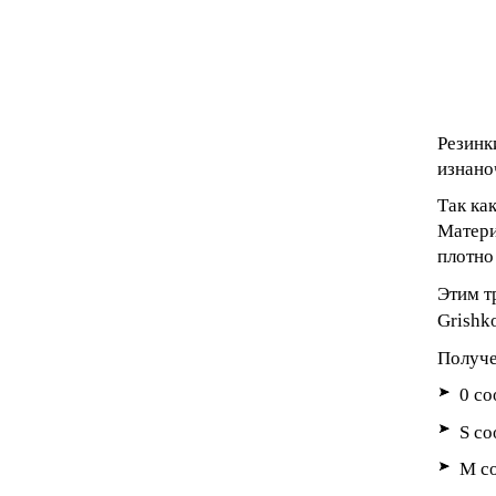
Резинк
изнано
Так ка
Матери
плотно
Этим т
Grishko
Получе
0 со
S
со
M со