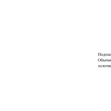
Подошв
Обычно
золоти