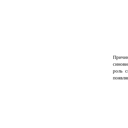
Причи
синови
роль с
появля