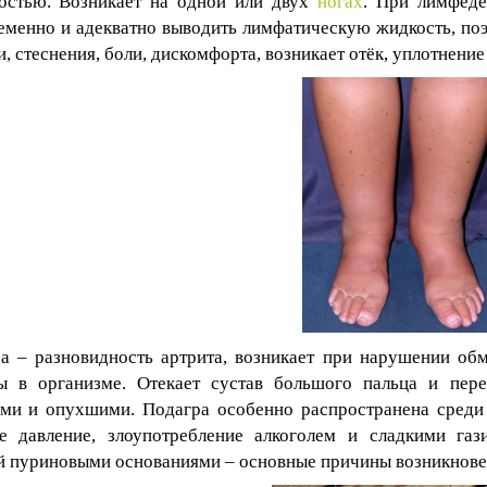
остью. Возникает на одной или двух
ногах
. При лимфеде
еменно и адекватно выводить лимфатическую жидкость, п
и, стеснения, боли, дискомфорта, возникает отёк, уплотнени
а – разновидность артрита, возникает при нарушении об
ы в организме. Отекает сустав большого пальца и пер
ми и опухшими.
Подагра особенно распространена среди
е давление, злоупотребление алкоголем и сладкими га
й пуриновыми основаниями – основные причины возникнове