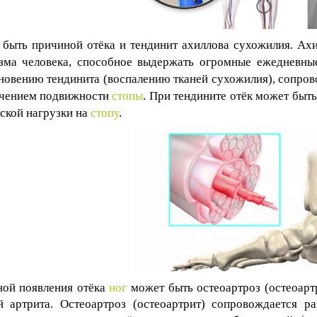
быть причиной отёка и тендинит ахиллова сухожилия. Ах
зма человека, способное выдержать огромные ежедневные
новению тендинита (воспалению тканей сухожилия), сопро
чением подвижности
стопы
. При тендините отёк может быт
ской нагрузки на
стопу
.
ой появления отёка
ног
может быть остеоартроз (остеоарт
 артрита. Остеоартроз (остеоартрит) сопровождается 