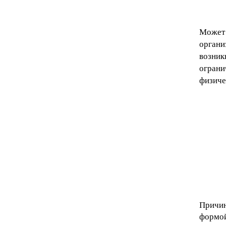
Может 
органи
возник
ограни
физиче
Причин
формой