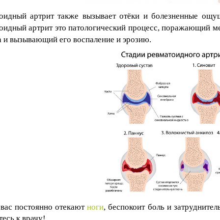
оидный артрит также вызывает отёки и болезненные ощущ
оидный артрит это патологический процесс, поражающий м
а и вызывающий его воспаление и эрозию.
 вас постоянно отекают
ноги
, беспокоит боль и затрудните
тесь к врачу!