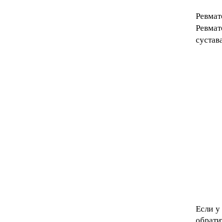
Ревмат
Ревмат
сустав
Если у
обрати