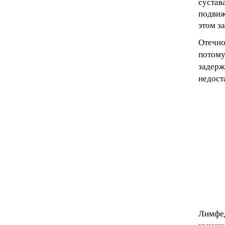
сустав
подви
этом з
Отечн
потому
задер
недост
Лимфед