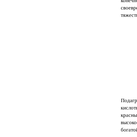
конечн
своевр
тяжест
Подагр
кислот
красны
высоко
богато