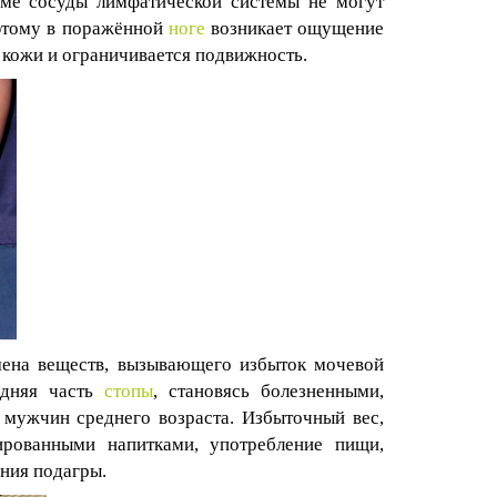
ме сосуды лимфатической системы не могут
оэтому в поражённой
ноге
возникает ощущение
е кожи и ограничивается подвижность.
мена веществ, вызывающего избыток мочевой
едняя часть
стопы
, становясь болезненными,
 мужчин среднего возраста. Избыточный вес,
зированными напитками, употребление пищи,
ния подагры.