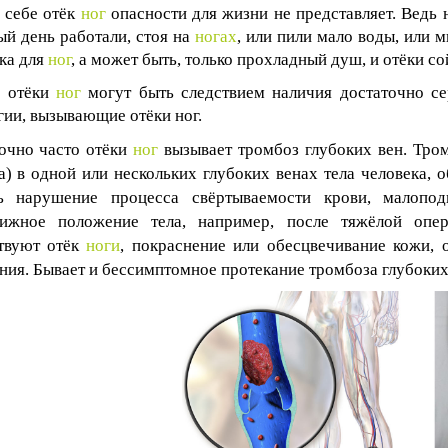
 себе отёк
ног
опасности для жизни не представляет. Ведь
ый день работали, стоя на
ногах
, или пили мало воды, или 
ка для
ног
, а может быть, только прохладный душ, и отёки со
о отёки
ног
могут быть следствием наличия достаточно се
гии, вызывающие отёки ног.
очно часто отёки
ног
вызывает тромбоз глубоких вен. Тром
а) в одной или нескольких глубоких венах тела человека, 
ть нарушение процесса свёртываемости крови, малопо
вижное положение тела, например, после тяжёлой опе
твуют отёк
ноги
, покраснение или обесцвечивание кожи,
ия. Бывает и бессимптомное протекание тромбоза глубоких