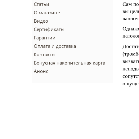
Статьи
Сам по
вы цел
О магазине
ванноч
Видео
Однак
Сертификаты
патоло
Гарантии
Оплата и доставка
Достат
(тромб
Контакты
вызва
Бонусная накопительная карта
непод
Анонс
сопутс
ощущен