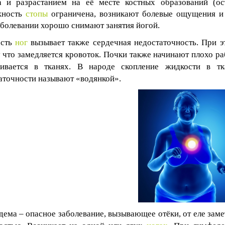
а и разрастанием на её месте костных образований (ост
жность
стопы
ограничена, возникают болевые ощущения и 
аболевании хорошо снимают занятия йогой.
ость
ног
вызывает также сердечная недостаточность. При э
 что замедляется кровоток. Почки также начинают плохо ра
живается в тканях. В народе скопление жидкости в т
аточности называют «водянкой».
ема – опасное заболевание, вызывающее отёки, от еле зам