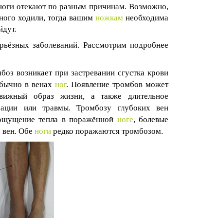
 ноги отекают по разным причинам. Возможно,
много ходили, тогда вашим
ножкам
необходима
йдут.
рьёзных заболеваний. Рассмотрим подробнее
боз возникает при застревании сгустка крови
обычно в венах
ног
. Появление тромбов может
движный образ жизни, а также длительное
рации или травмы. Тромбозу глубоких вен
 ощущение тепла в поражённой
ноге
, болевые
 вен. Обе
ноги
редко поражаются тромбозом.