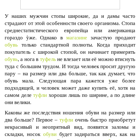
У наших мужчин стопы широкие, да и дамы часто
страдают от этой особенности своего организма. Стопа
среднестатистического европейца или американца
гораздо ỳже. Однако в
магазине
зачастую продают
обувь
только стандартной полноты. Когда приходит
покупатель с широкой стопой, он начинает примерять
обувь
, а нога в
туфель
не влезает или её можно втиснуть
туда с большим трудом. И тогда человек просит другую
пару – на размер или два больше, так как думает, что
обувь мала. Следующая пара кажется уже более
подходящей, и человек может даже купить её, хотя на
самом деле
туфли
хороши лишь по ширине, а по длине
они велики.
Каковы же последствия ношения обуви на размер или
два больше? Первое –
туфли
очень быстро приобретут
некрасивый и неопрятный вид, появятся заломы и
складки, носок
обуви
будет задираться вверх, как на