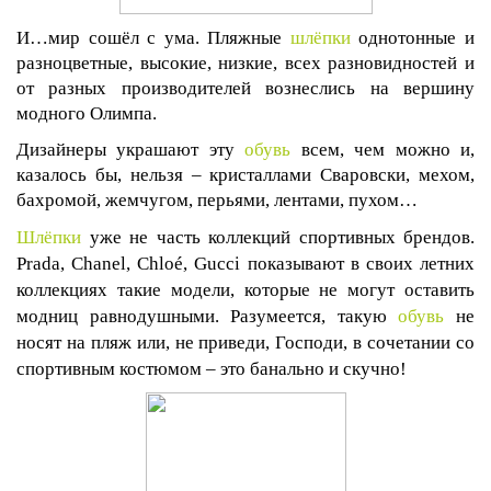
И…мир сошёл с ума. Пляжные
шлёпки
однотонные и
разноцветные, высокие, низкие, всех разновидностей и
от разных производителей вознеслись на вершину
модного Олимпа.
Дизайнеры украшают эту
обувь
всем, чем можно и,
казалось бы, нельзя – кристаллами Сваровски, мехом,
бахромой, жемчугом, перьями, лентами, пухом…
Шлёпки
уже не часть коллекций спортивных брендов.
Prada
,
Chanel
,
Chlo
é,
Gucci
показывают в своих летних
коллекциях такие модели, которые не могут оставить
модниц равнодушными. Разумеется, такую
обувь
не
носят на пляж или, не приведи, Господи, в сочетании со
спортивным костюмом – это банально и скучно!