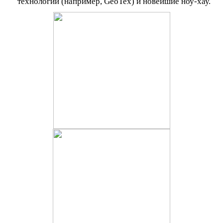
технологии (например,
GeoTex
) и новейшие ноу-хау.