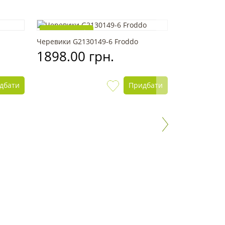
Топ продажів
Топ прода
Черевики G2130149-6 Froddo
Черевики ор
1898.00 грн.
2050 WOOPY
1605.00
дбати
Придбати