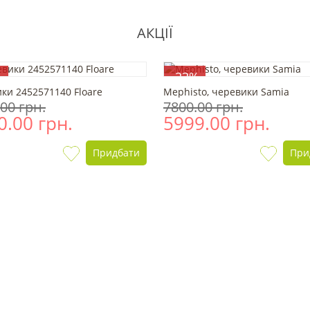
АКЦІЇ
%
-23%
ки 2452571140 Floare
Mephisto, черевики Samia
00 грн.
7800.00 грн.
0.00 грн.
5999.00 грн.
Придбати
При