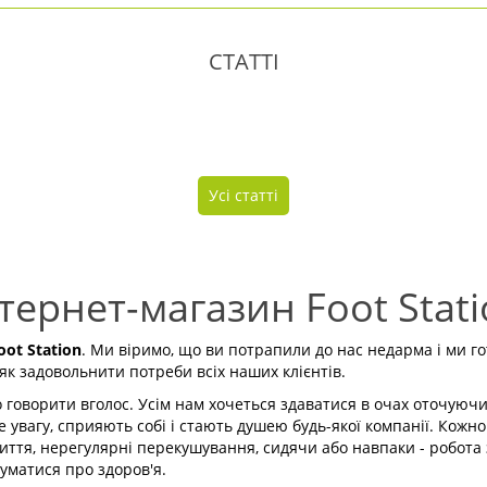
СТАТТІ
Усі статті
тернет-магазин Foot Stat
ot Station
. Ми віримо, що ви потрапили до нас недарма і ми г
як задовольнити потреби всіх наших клієнтів.
 говорити вголос. Усім нам хочеться здаватися в очах оточуюч
е увагу, сприяють собі і стають душею будь-якої компанії. Кожн
ття, нерегулярні перекушування, сидячи або навпаки - робота 
уматися про здоров'я.