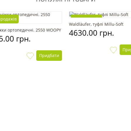
продажів
Топ продажів
Waldläufer, туфлі Millu-Soft
жки ортопедичні. 2550 WOOPY
4630.00 грн.
5.00 грн.
При
Придбати