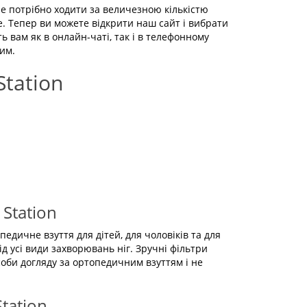
е потрібно ходити за величезною кількістю
е. Тепер ви можете відкрити наш сайт і вибрати
 вам як в онлайн-чаті, так і в телефонному
им.
tation
Station
едичне взуття для дітей, для чоловіків та для
д усі види захворювань ніг. Зручні фільтри
оби догляду за ортопедичним взуттям і не
tation