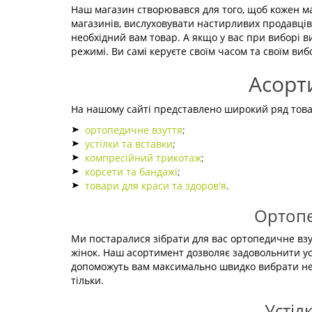
Наш магазин створювався для того, щоб кожен ма
магазинів, вислуховувати настирливих продавців
необхідний вам товар. А якщо у вас при виборі 
режимі. Ви самі керуєте своїм часом та своїм в
Асорт
На нашому сайті представлено широкий ряд товар
ортопедичне взуття
;
устілки та вставки
;
компресійний трикотаж
;
корсети та бандажі
;
товари для краси та здоров'я
.
Ортопе
Ми постаралися зібрати для вас ортопедичне взут
жінок. Наш асортимент дозволяє задовольнити усі
допоможуть вам максимально швидко вибрати необ
тільки.
Устіл