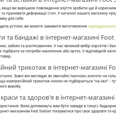
ір, якщо ви вирішили повсякденне взуття зробити ще й корисни
 та приховати деформації стоп. У каталозі нашого магазину пре
авку для себе.
одель устілки, ви можете замовити виготовлення
індивідуальних
и та бандажі в інтернет-магазині Foot 
, забоях та розтягуваннях. У нас великий вибір корсетів і банд
 підібрати за потреби наколінник або ортез. У відповідній кате
товар.
йний трикотаж в інтернет-магазині Foo
танні. Зовні він виглядає як звичайні панчохи, колготи чи гол
що компресійний трикотаж ніколи не підбирається "на око" - тут
ного виробу.
краси та здоров'я в інтернет-магазині 
икористання. Вони допоможуть вам бути завжди в тонусі, бадьор
ернет-магазином Foot Station піклуватися про своє здоров'я та к