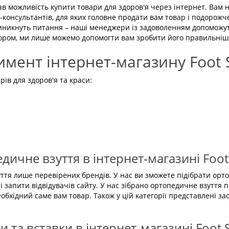
в можливість купити товари для здоров'я через інтернет. Вам н
-консультантів, для яких головне продати вам товар і подорожч
виникнуть питання – наші менеджери із задоволенням допоможуть
ибором, ми лише можемо допомогти вам зробити його правильніш
имент інтернет-магазину Foot S
ів для здоров'я та краси:
дичне взуття в інтернет-магазині Foot 
тя лише перевірених брендів. У нас ви зможете підібрати ортоп
 запити відвідувачів сайту. У нас зібрано ортопедичне взуття пі
хідний саме вам товар. Також у цій категорії представлені зас
ки та вставки в інтернет-магазині Foot S