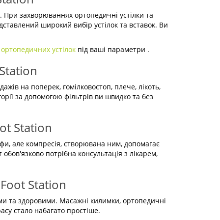
м. При захворюваннях ортопедичні устілки та
дставлений широкий вибір устілок та вставок. Ви
 ортопедичних устілок
під ваші параметри .
Station
ажів на поперек, гомілковостоп, плече, лікоть,
горії за допомогою фільтрів ви швидко та без
t Station
ьфи, але компресія, створювана ним, допомагає
 обов'язково потрібна консультація з лікарем,
Foot Station
ими та здоровими. Масажні килимки, ортопедичні
расу стало набагато простіше.