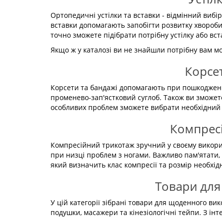
Ортопедичні устілки та вставки - відмінний виб
вставки допомагають запобігти розвитку хвороби
точно зможете підібрати потрібну устілку або вст
Якщо ж у каталозі ви не знайшли потрібну вам м
Корсет
Корсети та бандажі допомагають при пошкодженнях
променево-зап'ястковий суглоб. Також ви зможете
особливих проблем зможете вибрати необхідний 
Компресі
Компресійний трикотаж зручний у своєму викорис
при низці проблем з ногами. Важливо пам'ятати, 
який визначить клас компресії та розмір необхід
Товари для 
У цій категорії зібрані товари для щоденного в
подушки, масажери та кінезіологічні тейпи. З інт