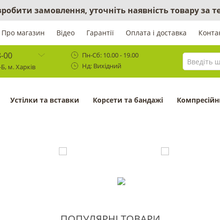
 зробити замовлення, уточніть наявність товару за
Про магазин
Відео
Гарантії
Оплата і доставка
Конта
8-00
Пн-Сб: 10.00 - 19.00
Нд: Вихідний
Б, м. Харків
Устілки та вставки
Корсети та бандажі
Компресійн
ПОПУЛЯРНІ ТОВАРИ