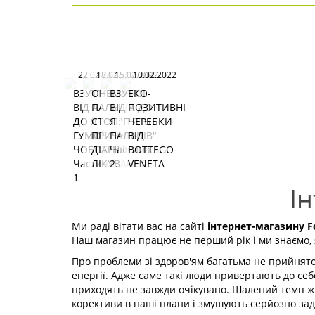
22.02.2022
18.02.2022
15.02.2022
10.02.2022
ВЗУТТЯ
ОНЕМІННЯ
ВЗУТТЯ
ЕКО-
ВІД А
ПАЛЬЦІВ
ВІД А ДО
ПОЗИТИВНІ
ДО Я
СТОП:
Я "П'ЯТЬ
ЧЕРЕБКИ
ГУМОВІ
ПРИЧИНИ,
ПАЛЬЦІВ"
ВІД
ЧОБОТИ
ДІАГНОСТИКА,
Частина
BOTTEGO
Частина
ЛІКУВАННЯ
2.
VENETA
1
Ін
Ми раді вітати вас на сайті
інтернет-магазину Fo
Наш магазин працює не перший рік і ми знаємо, 
Про проблеми зі здоров'ям багатьма не прийнято
енергії. Адже саме такі люди привертають до себ
приходять не завжди очікувано. Шалений темп жи
корективи в наші плани і змушують серйозно зад