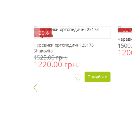
-20%
-20
 Taipei
Череви
1500.
Черевики ортопедичні 25173
120
Shagovita
1525.00 грн.
1220.00 грн.
Придбати
Придбати