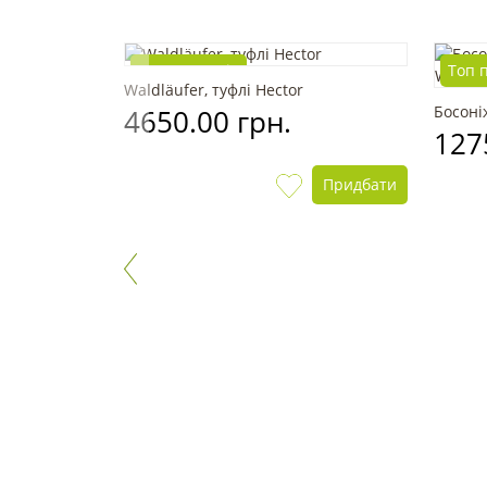
Топ продажів
Топ 
oft
Waldläufer, туфлі Hector
Босоні
4650.00 грн.
127
Придбати
Придбати