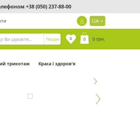
 телефоном
+38 (050) 237-88-00
UA
кти
0
0 грн.
Пошук
0
ий трикотаж
Краса і здоров'я